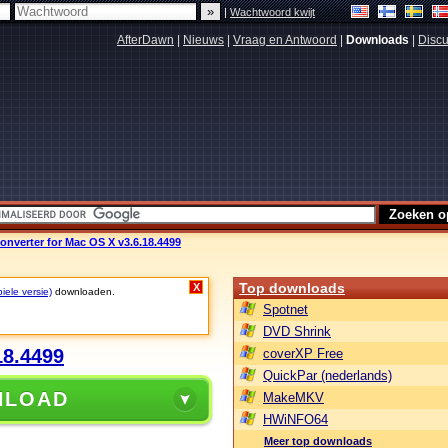
|
Wachtwoord kwijt
AfterDawn
|
Nieuws
|
Vraag en Antwoord
|
Downloads
|
Discu
nverter for Mac OS X v3.6.18.4499
Top downloads
X
iele versie)
downloaden.
Spotnet
DVD Shrink
18.4499
coverXP Free
QuickPar (nederlands)
NLOAD
MakeMKV
HWiNFO64
Meer top downloads