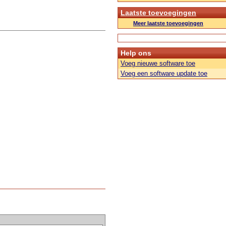
Laatste toevoegingen
Meer laatste toevoegingen
Help ons
Voeg nieuwe software toe
Voeg een software update toe