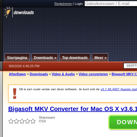
Registreren
|
Login:
Startpagina
Downloads
Top downloads
Meer
8/6/2026 4:46:25 PM
AfterDawn
>
Downloads
>
Video & Audio
>
Video converteren
>
Bigasoft MKV Co
Dit is een oude versie van deze software. Je kunt ook de
v3.7.48.4997 (laatste stab
Bigasoft MKV Converter for Mac OS X v3.6.
Shareware
DOW
OSX