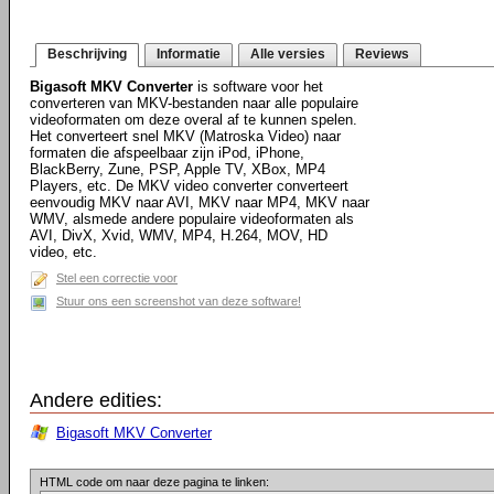
Beschrijving
Informatie
Alle versies
Reviews
Bigasoft MKV Converter
is software voor het
converteren van MKV-bestanden naar alle populaire
videoformaten om deze overal af te kunnen spelen.
Het converteert snel MKV (Matroska Video) naar
formaten die afspeelbaar zijn iPod, iPhone,
BlackBerry, Zune, PSP, Apple TV, XBox, MP4
Players, etc. De MKV video converter converteert
eenvoudig MKV naar AVI, MKV naar MP4, MKV naar
WMV, alsmede andere populaire videoformaten als
AVI, DivX, Xvid, WMV, MP4, H.264, MOV, HD
video, etc.
Stel een correctie voor
Stuur ons een screenshot van deze software!
Andere edities:
Bigasoft MKV Converter
HTML code om naar deze pagina te linken: