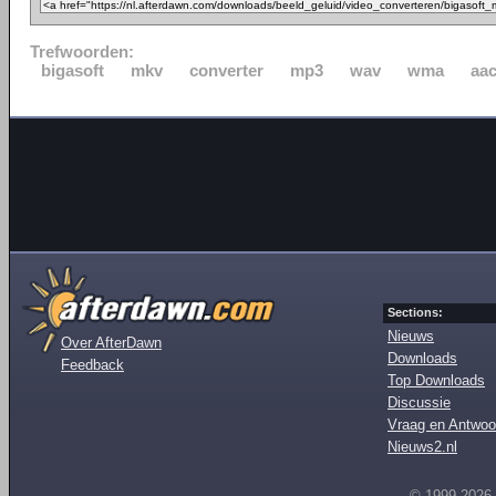
Trefwoorden:
bigasoft
mkv
converter
mp3
wav
wma
aa
Sections:
Nieuws
Over AfterDawn
Downloads
Feedback
Top Downloads
Discussie
Vraag en Antwoo
Nieuws2.nl
© 1999-2026