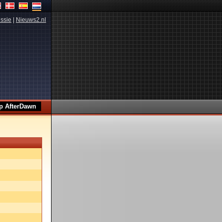
ssie
|
Nieuws2.nl