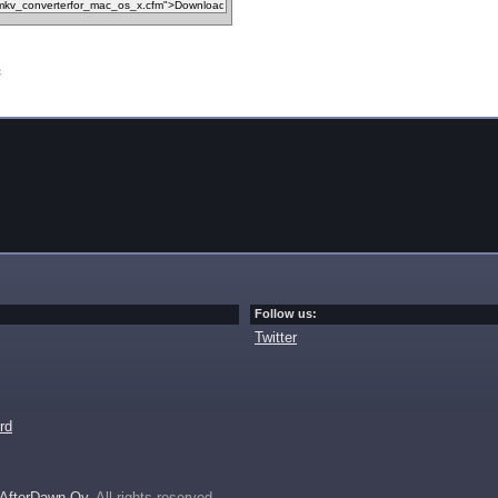
c
Follow us:
Twitter
rd
AfterDawn Oy
. All rights reserved