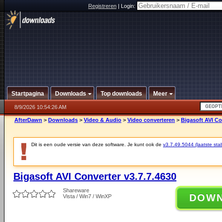
Registreren
|
Login:
Startpagina
Downloads
Top downloads
Meer
8/9/2026 10:54:26 AM
AfterDawn
>
Downloads
>
Video & Audio
>
Video converteren
>
Bigasoft AVI Co
Dit is een oude versie van deze software. Je kunt ook de
v3.7.49.5044 (laatste stab
Bigasoft AVI Converter v3.7.7.4630
Shareware
DOW
Vista / Win7 / WinXP