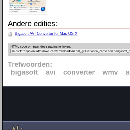
Andere edities:
Bigasoft AVI Converter for Mac OS X
HTML code om naar deze pagina te linken:
Trefwoorden:
bigasoft
avi
converter
wmv
a