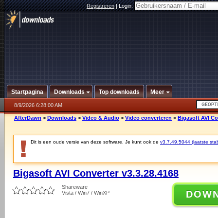
Registreren
|
Login:
Startpagina
Downloads
Top downloads
Meer
8/9/2026 6:28:00 AM
AfterDawn
>
Downloads
>
Video & Audio
>
Video converteren
>
Bigasoft AVI Co
Dit is een oude versie van deze software. Je kunt ook de
v3.7.49.5044 (laatste stab
Bigasoft AVI Converter v3.3.28.4168
Shareware
DOW
Vista / Win7 / WinXP