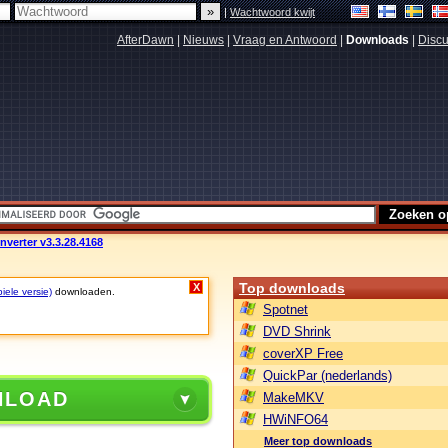
|
Wachtwoord kwijt
AfterDawn
|
Nieuws
|
Vraag en Antwoord
|
Downloads
|
Discu
nverter v3.3.28.4168
Top downloads
X
iele versie)
downloaden.
Spotnet
DVD Shrink
coverXP Free
QuickPar (nederlands)
NLOAD
MakeMKV
HWiNFO64
Meer top downloads