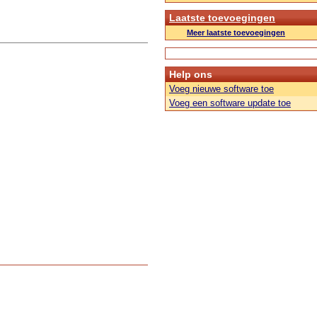
Laatste toevoegingen
Meer laatste toevoegingen
Help ons
Voeg nieuwe software toe
Voeg een software update toe