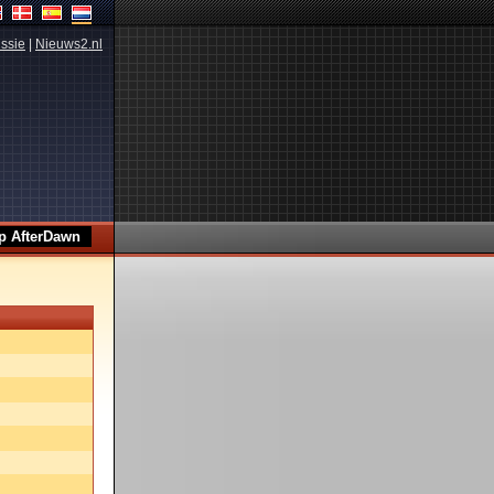
ssie
|
Nieuws2.nl