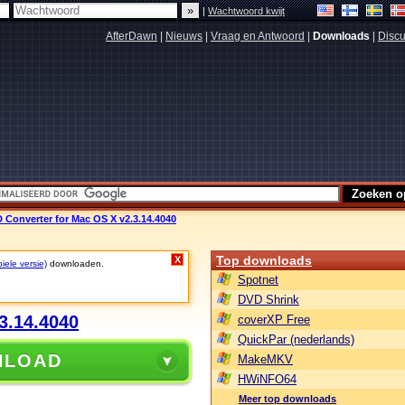
|
Wachtwoord kwijt
AfterDawn
|
Nieuws
|
Vraag en Antwoord
|
Downloads
|
Discu
 Converter for Mac OS X v2.3.14.4040
Top downloads
X
iele versie)
downloaden.
Spotnet
DVD Shrink
3.14.4040
coverXP Free
QuickPar (nederlands)
NLOAD
MakeMKV
HWiNFO64
Meer top downloads