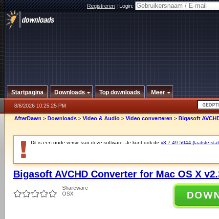
Registreren
|
Login:
Startpagina
Downloads
Top downloads
Meer
8/6/2026 10:25:25 PM
AfterDawn
>
Downloads
>
Video & Audio
>
Video converteren
>
Bigasoft AVCHD
Dit is een oude versie van deze software. Je kunt ook de
v3.7.49.5044 (laatste stab
Bigasoft AVCHD Converter for Mac OS X v2.
Shareware
DOW
OSX