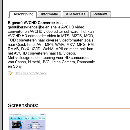
Beschrijving
Informatie
Alle versies
Reviews
Bigasoft AVCHD Converter
is een
gebruikersvriendelijke en snelle AVCHD video
converter en AVCHD video editor software. Het kan
AVCHD HD-camcorder video in MTS, M2TS, MOD,
TOD converteren naar diverse videoformaten zoals
naar QuickTime, AVI, MP4, WMV, MKV, MPG, RM,
RMVB, DivX, XViD, WebM, VP8 en meer, ook kan
het AVCHD converteren naar HD video's.
Met volledige ondersteuning voor HD camcorders
van Canon, Hitachi, JVC, Leica Camera, Panasonic
en Sony.
Stel een correctie voor
Screenshots: