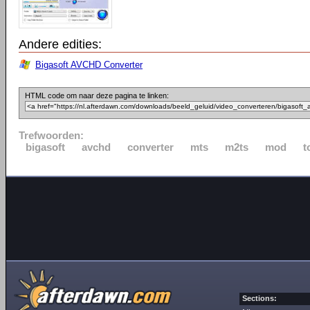
Andere edities:
Bigasoft AVCHD Converter
HTML code om naar deze pagina te linken:
Trefwoorden:
bigasoft
avchd
converter
mts
m2ts
mod
t
Sections: