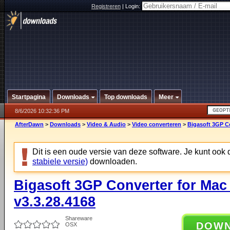
Registreren
|
Login:
Startpagina
Downloads
Top downloads
Meer
8/6/2026 10:32:36 PM
AfterDawn
>
Downloads
>
Video & Audio
>
Video converteren
>
Bigasoft 3GP Co
Dit is een oude versie van deze software. Je kunt ook
stabiele versie)
downloaden.
Bigasoft 3GP Converter for Mac
v3.3.28.4168
Shareware
DOW
OSX