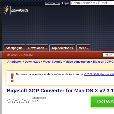
Registreren
|
Login:
Startpagina
Downloads
Top downloads
Meer
8/6/2026 2:45:00 AM
AfterDawn
>
Downloads
>
Video & Audio
>
Video converteren
>
Bigasoft 3GP Co
Dit is een oude versie van deze software. Je kunt ook de
v3.7.50.5067 (laatste stab
Bigasoft 3GP Converter for Mac OS X v2.3.1
Shareware
DOW
OSX