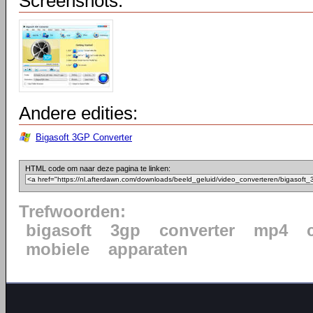
Screenshots:
Andere edities:
Bigasoft 3GP Converter
HTML code om naar deze pagina te linken:
Trefwoorden:
bigasoft
3gp
converter
mp4
mobiele
apparaten