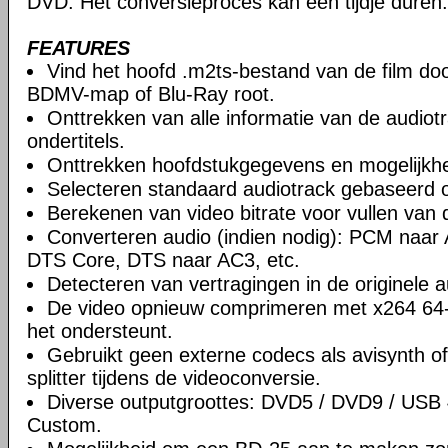
DVD. Het conversieproces kan een tijdje duren.
FEATURES
Vind het hoofd .m2ts-bestand van de film doo
BDMV-map of Blu-Ray root.
Onttrekken van alle informatie van de audiot
ondertitels.
Onttrekken hoofdstukgegevens en mogelijkhe
Selecteren standaard audiotrack gebaseerd 
Berekenen van video bitrate voor vullen va
Converteren audio (indien nodig): PCM naa
DTS Core, DTS naar AC3, etc.
Detecteren van vertragingen in de originele a
De video opnieuw comprimeren met x264 64-b
het ondersteunt.
Gebruikt geen externe codecs als avisynth of
splitter tijdens de videoconversie.
Diverse outputgroottes: DVD5 / DVD9 / USB
Custom.