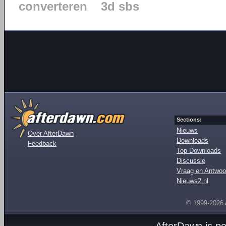
converteren
3d sbs
Sections:
Nieuws
Over AfterDawn
Downloads
Feedback
Top Downloads
Discussie
Vraag en Antwoo
Nieuws2.nl
© 1999-2026
AfterDawn is p