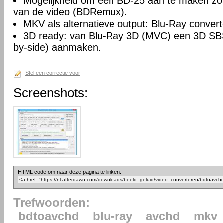
Mogelijkheid om een BD-25 aan te maken z
van de video (BDRemux).
MKV als alternatieve output: Blu-Ray conver
3D ready: van Blu-Ray 3D (MVC) een 3D SB
by-side) aanmaken.
Stel een correctie voor
Screenshots:
HTML code om naar deze pagina te linken:
Trefwoorden:
bdtoavchd
blu-ray
avchd
mkv