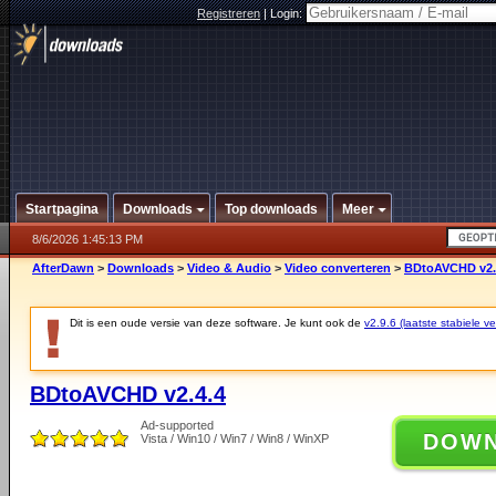
Registreren
|
Login:
Startpagina
Downloads
Top downloads
Meer
8/6/2026 1:45:13 PM
AfterDawn
>
Downloads
>
Video & Audio
>
Video converteren
>
BDtoAVCHD v2.
Dit is een oude versie van deze software. Je kunt ook de
v2.9.6 (laatste stabiele ve
BDtoAVCHD v2.4.4
Ad-supported
DOW
Vista / Win10 / Win7 / Win8 / WinXP