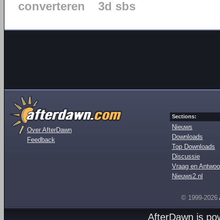
converteren
3d sbs
Sections:
Nieuws
Over AfterDawn
Downloads
Feedback
Top Downloads
Discussie
Vraag en Antwoo
Nieuws2.nl
© 1999-2026
AfterDawn is p