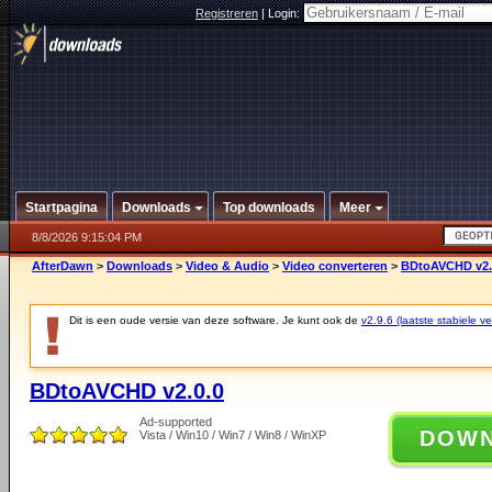
Registreren
|
Login:
Startpagina
Downloads
Top downloads
Meer
8/8/2026 9:15:04 PM
AfterDawn
>
Downloads
>
Video & Audio
>
Video converteren
>
BDtoAVCHD v2.
Dit is een oude versie van deze software. Je kunt ook de
v2.9.6 (laatste stabiele ve
BDtoAVCHD v2.0.0
Ad-supported
DOW
Vista / Win10 / Win7 / Win8 / WinXP