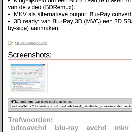
Mogelijkheid om een BD-25 aan te maken z
van de video (BDRemux).
MKV als alternatieve output: Blu-Ray conver
3D ready: van Blu-Ray 3D (MVC) een 3D SB
by-side) aanmaken.
Stel een correctie voor
Screenshots:
HTML code om naar deze pagina te linken:
Trefwoorden:
bdtoavchd
blu-ray
avchd
mkv