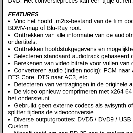
DVD. Het conversieproces kan een tijdje duren.
FEATURES
Vind het hoofd .m2ts-bestand van de film doo
BDMV-map of Blu-Ray root.
Onttrekken van alle informatie van de audiot
ondertitels.
Onttrekken hoofdstukgegevens en mogelijkhe
Selecteren standaard audiotrack gebaseerd 
Berekenen van video bitrate voor vullen va
Converteren audio (indien nodig): PCM naa
DTS Core, DTS naar AC3, etc.
Detecteren van vertragingen in de originele a
De video opnieuw comprimeren met x264 64-b
het ondersteunt.
Gebruikt geen externe codecs als avisynth of
splitter tijdens de videoconversie.
Diverse outputgroottes: DVD5 / DVD9 / USB
Custom.