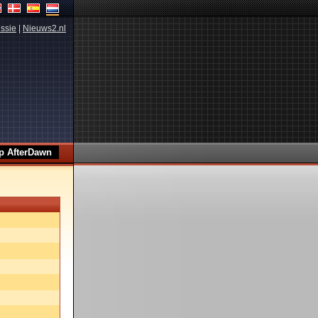
ssie
|
Nieuws2.nl