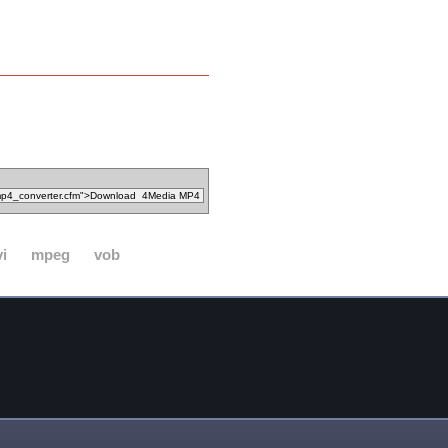
vi
mpeg
vob