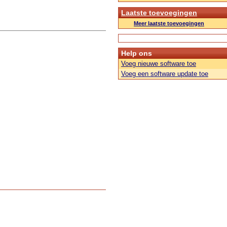
Laatste toevoegingen
Meer laatste toevoegingen
Help ons
Voeg nieuwe software toe
Voeg een software update toe