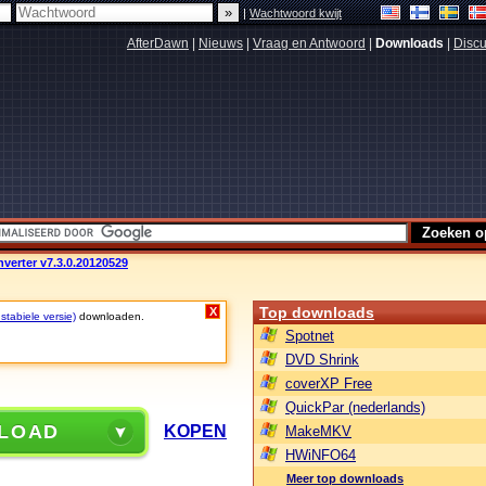
|
Wachtwoord kwijt
AfterDawn
|
Nieuws
|
Vraag en Antwoord
|
Downloads
|
Discu
verter v7.3.0.20120529
Top downloads
X
stabiele versie)
downloaden.
Spotnet
DVD Shrink
coverXP Free
QuickPar (nederlands)
LOAD
KOPEN
MakeMKV
HWiNFO64
Meer top downloads