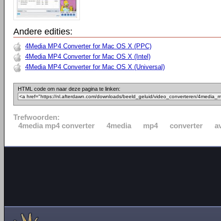
Andere edities:
4Media MP4 Converter for Mac OS X (PPC)
4Media MP4 Converter for Mac OS X (Intel)
4Media MP4 Converter for Mac OS X (Universal)
HTML code om naar deze pagina te linken:
Trefwoorden:
4media mp4 converter
4media
mp4
converter
a