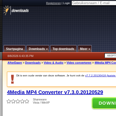
Registreren
|
Login:
Startpagina
Downloads
Top downloads
Meer
8/8/2026 6:43:35 PM
AfterDawn
>
Downloads
>
Video & Audio
>
Video converteren
>
4Media MP4 Con
Dit is een oude versie van deze software. Je kunt ook de
v7.7.2.20130418 (laatste 
4Media MP4 Converter v7.3.0.20120529
Shareware
DOWN
Vista / WinXP