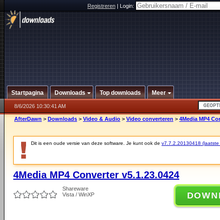
Registreren
|
Login:
Startpagina
Downloads
Top downloads
Meer
8/6/2026 10:30:41 AM
AfterDawn
>
Downloads
>
Video & Audio
>
Video converteren
>
4Media MP4 Con
Dit is een oude versie van deze software. Je kunt ook de
v7.7.2.20130418 (laatste 
4Media MP4 Converter v5.1.23.0424
Shareware
DOWN
Vista / WinXP