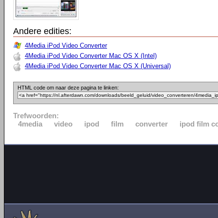
Andere edities:
4Media iPod Video Converter
4Media iPod Video Converter Mac OS X (Intel)
4Media iPod Video Converter Mac OS X (Universal)
HTML code om naar deze pagina te linken:
Trefwoorden:
4media
video
ipod
film
converter
ipod film c