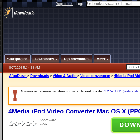
Registreren
|
Login:
Startpagina
Downloads
Top downloads
Meer
8/7/2026 5:34:58 AM
AfterDawn
>
Downloads
>
Video & Audio
>
Video converteren
>
4Media iPod Vid
Dit is een oude versie van deze software. Je kunt ook de
v3.2.59.1211 (laatste stab
4Media iPod Video Converter Mac OS X (PPC
Shareware
DOW
OSX