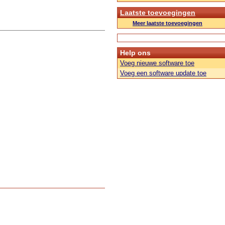
Laatste toevoegingen
Meer laatste toevoegingen
Help ons
Voeg nieuwe software toe
Voeg een software update toe