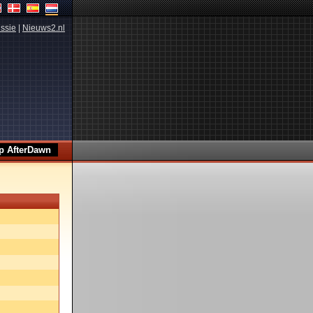
ssie
|
Nieuws2.nl