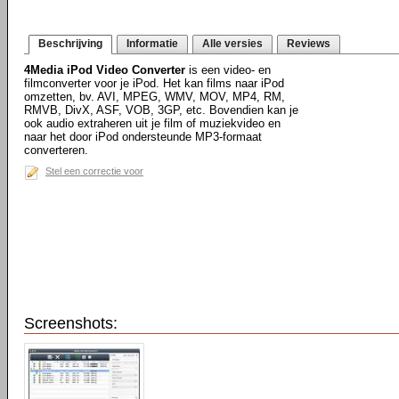
Beschrijving
Informatie
Alle versies
Reviews
4Media iPod Video Converter
is een video- en
filmconverter voor je iPod. Het kan films naar iPod
omzetten, bv. AVI, MPEG, WMV, MOV, MP4, RM,
RMVB, DivX, ASF, VOB, 3GP, etc. Bovendien kan je
ook audio extraheren uit je film of muziekvideo en
naar het door iPod ondersteunde MP3-formaat
converteren.
Stel een correctie voor
Screenshots: