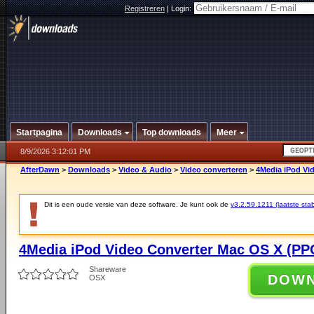
Registreren
|
Login:
Startpagina
Downloads
Top downloads
Meer
8/9/2026 3:12:01 PM
AfterDawn
>
Downloads
>
Video & Audio
>
Video converteren
>
4Media iPod Vid
Dit is een oude versie van deze software. Je kunt ook de
v3.2.59.1211 (laatste stab
4Media iPod Video Converter Mac OS X (PPC
Shareware
DOW
OSX