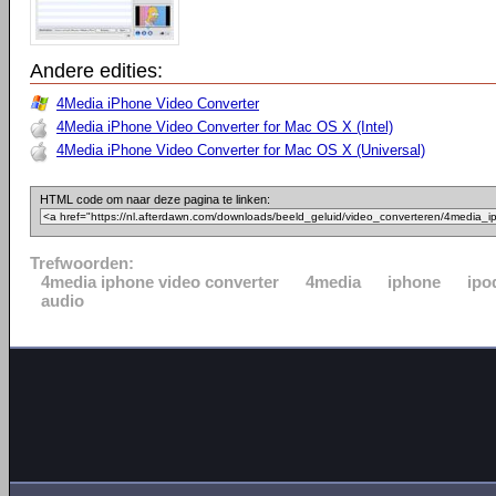
Andere edities:
4Media iPhone Video Converter
4Media iPhone Video Converter for Mac OS X (Intel)
4Media iPhone Video Converter for Mac OS X (Universal)
HTML code om naar deze pagina te linken:
Trefwoorden:
4media iphone video converter
4media
iphone
ipo
audio