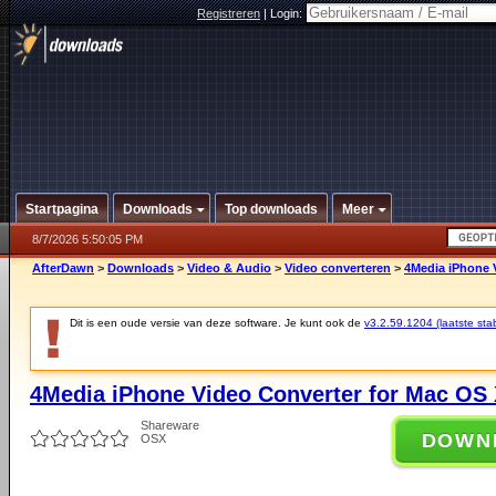
Registreren
|
Login:
Startpagina
Downloads
Top downloads
Meer
8/7/2026 5:50:05 PM
AfterDawn
>
Downloads
>
Video & Audio
>
Video converteren
>
4Media iPhone V
Dit is een oude versie van deze software. Je kunt ook de
v3.2.59.1204 (laatste stab
4Media iPhone Video Converter for Mac OS 
Shareware
DOWN
OSX