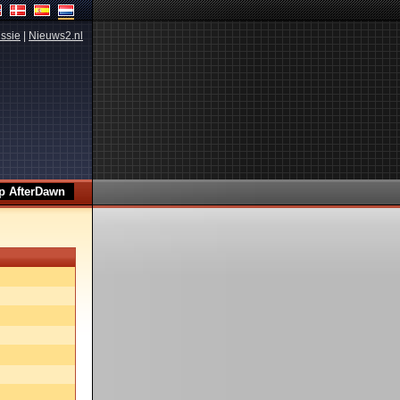
ssie
|
Nieuws2.nl