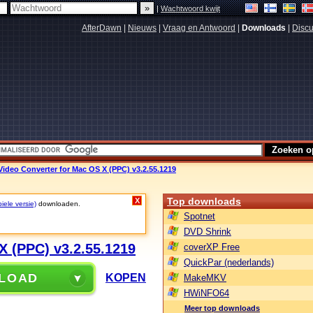
|
Wachtwoord kwijt
AfterDawn
|
Nieuws
|
Vraag en Antwoord
|
Downloads
|
Discu
ideo Converter for Mac OS X (PPC) v3.2.55.1219
Top downloads
X
iele versie)
downloaden.
Spotnet
DVD Shrink
X (PPC) v3.2.55.1219
coverXP Free
QuickPar (nederlands)
LOAD
KOPEN
MakeMKV
HWiNFO64
Meer top downloads