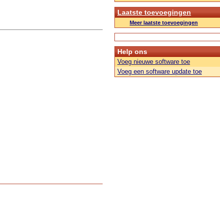
Laatste toevoegingen
Meer laatste toevoegingen
Help ons
Voeg nieuwe software toe
Voeg een software update toe