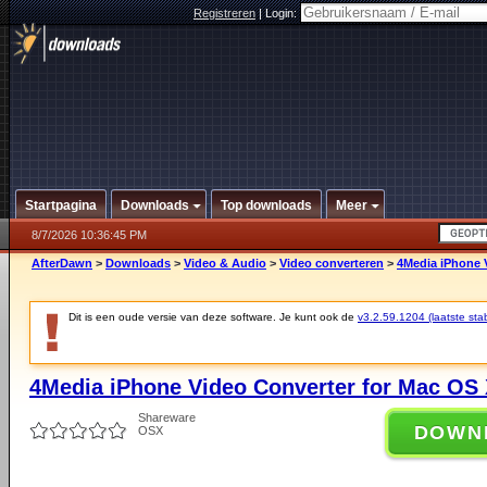
Registreren
|
Login:
Startpagina
Downloads
Top downloads
Meer
8/7/2026 10:36:45 PM
AfterDawn
>
Downloads
>
Video & Audio
>
Video converteren
>
4Media iPhone V
Dit is een oude versie van deze software. Je kunt ook de
v3.2.59.1204 (laatste stab
4Media iPhone Video Converter for Mac OS 
Shareware
DOWN
OSX