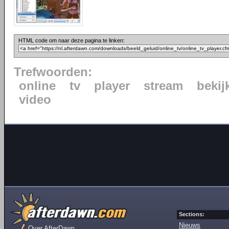
HTML code om naar deze pagina te linken:
Trefwoorden:
online
tv
player
stream
bekij
video
Sections:
Nieuws
Over AfterDawn