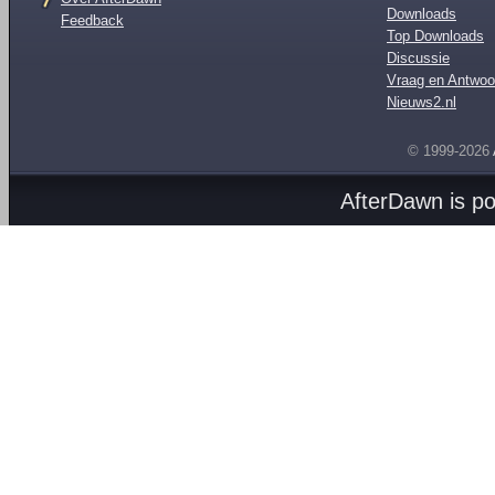
Downloads
Feedback
Top Downloads
Discussie
Vraag en Antwoo
Nieuws2.nl
© 1999-2026
AfterDawn is p