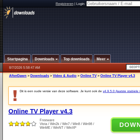
Registreren
|
Login:
Startpagina
Downloads
Top downloads
Meer
8/7/2026 5:58:47 AM
AfterDawn
>
Downloads
>
Video & Audio
>
Online TV
>
Online TV Player v4.3
Dit is een oude versie van deze software. Je kunt ook de
v4.9.5.0 (laatste stabiele 
Online TV Player v4.3
Freeware
DOW
Vista / Win2k / Win7 / Win8 / Win98 /
WinME / WinNT / WinXP