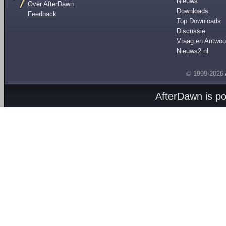
Nieuws
Over AfterDawn
Downloads
Feedback
Top Downloads
Discussie
Vraag en Antwoo
Nieuws2.nl
© 1999-2026
AfterDawn is p