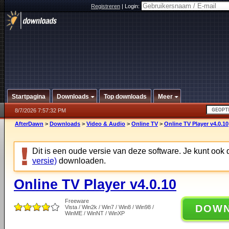
Registreren
|
Login:
Startpagina
Downloads
Top downloads
Meer
8/7/2026 7:57:32 PM
AfterDawn
>
Downloads
>
Video & Audio
>
Online TV
>
Online TV Player v4.0.10
Dit is een oude versie van deze software. Je kunt ook
versie)
downloaden.
Online TV Player v4.0.10
Freeware
DOW
Vista / Win2k / Win7 / Win8 / Win98 /
WinME / WinNT / WinXP