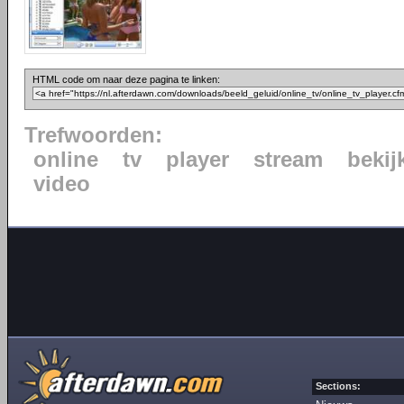
HTML code om naar deze pagina te linken:
Trefwoorden:
online
tv
player
stream
bekij
video
Sections: