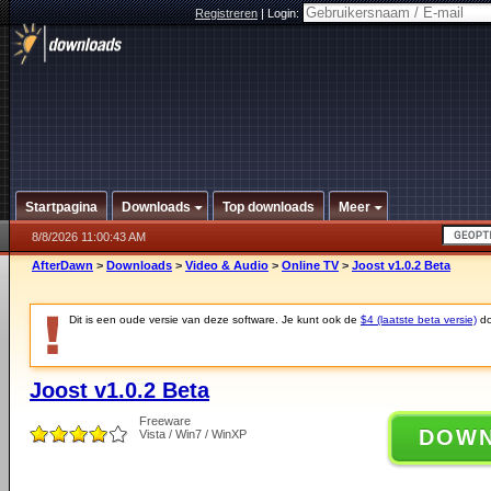
Registreren
|
Login:
Startpagina
Downloads
Top downloads
Meer
8/8/2026 11:00:43 AM
AfterDawn
>
Downloads
>
Video & Audio
>
Online TV
>
Joost v1.0.2 Beta
Dit is een oude versie van deze software. Je kunt ook de
$4 (laatste beta versie)
do
Joost v1.0.2 Beta
Freeware
DOW
Vista / Win7 / WinXP