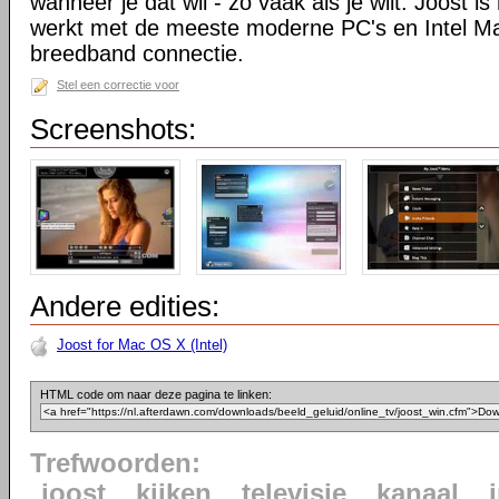
wanneer je dat wil - zo vaak als je wilt. Joost is
werkt met de meeste moderne PC's en Intel M
breedband connectie.
Stel een correctie voor
Screenshots:
Andere edities:
Joost for Mac OS X (Intel)
HTML code om naar deze pagina te linken:
Trefwoorden:
joost
kijken
televisie
kanaal