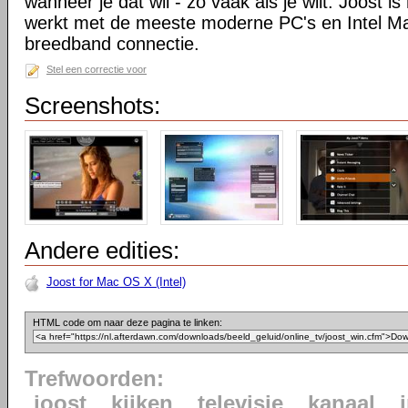
wanneer je dat wil - zo vaak als je wilt. Joost is
werkt met de meeste moderne PC's en Intel M
breedband connectie.
Stel een correctie voor
Screenshots:
Andere edities:
Joost for Mac OS X (Intel)
HTML code om naar deze pagina te linken:
Trefwoorden:
joost
kijken
televisie
kanaal