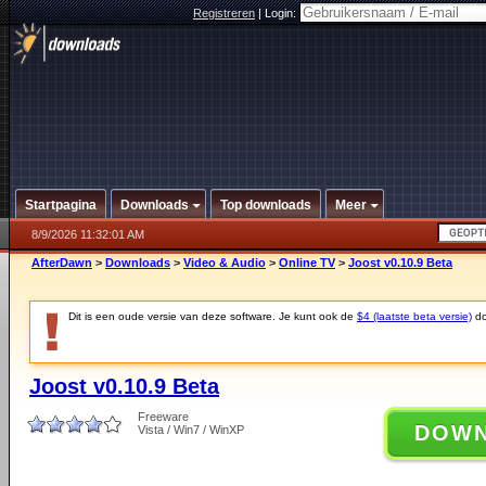
Registreren
|
Login:
Startpagina
Downloads
Top downloads
Meer
8/9/2026 11:32:01 AM
AfterDawn
>
Downloads
>
Video & Audio
>
Online TV
>
Joost v0.10.9 Beta
Dit is een oude versie van deze software. Je kunt ook de
$4 (laatste beta versie)
do
Joost v0.10.9 Beta
Freeware
DOW
Vista / Win7 / WinXP