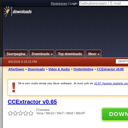
Registreren
|
Login:
Startpagina
Downloads
Top downloads
Meer
8/6/2026 8:19:15 PM
AfterDawn
>
Downloads
>
Video & Audio
>
Ondertiteling
>
CCExtractor v0.65
Dit is een oude versie van deze software. Je kunt ook de
v0.87 (laatste stabiele ver
CCExtractor v0.65
Freeware
DOW
Vista / Win10 / Win7 / Win8 / WinXP