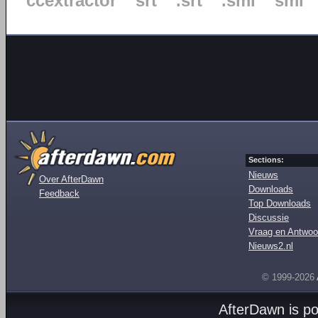
ccextractor
srt
.srt
.smi
smi
Sections:
Nieuws
Over AfterDawn
Downloads
Feedback
Top Downloads
Discussie
Vraag en Antwoo
Nieuws2.nl
© 1999-2026
AfterDawn is p