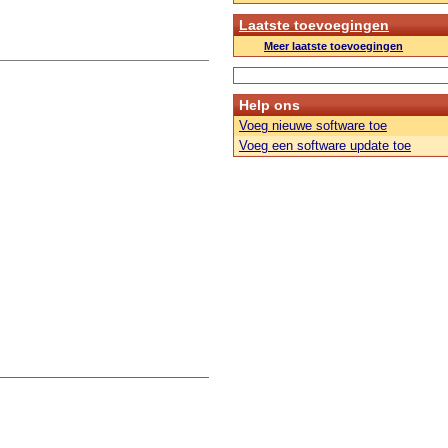
Laatste toevoegingen
Meer laatste toevoegingen
Help ons
Voeg nieuwe software toe
Voeg een software update toe