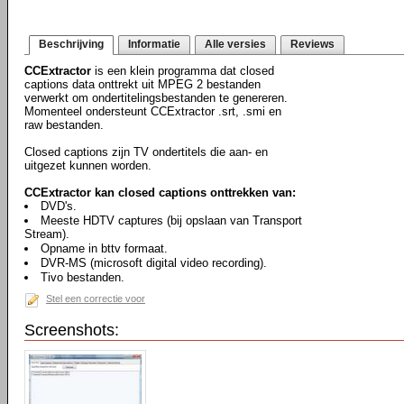
Beschrijving
Informatie
Alle versies
Reviews
CCExtractor
is een klein programma dat closed
captions data onttrekt uit MPEG 2 bestanden
verwerkt om ondertitelingsbestanden te genereren.
Momenteel ondersteunt CCExtractor .srt, .smi en
raw bestanden.
Closed captions zijn TV ondertitels die aan- en
uitgezet kunnen worden.
CCExtractor kan closed captions onttrekken van:
DVD's.
Meeste HDTV captures (bij opslaan van Transport
Stream).
Opname in bttv formaat.
DVR-MS (microsoft digital video recording).
Tivo bestanden.
Stel een correctie voor
Screenshots: