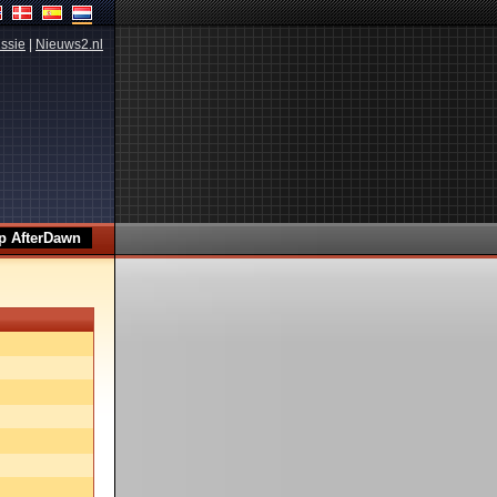
ssie
|
Nieuws2.nl