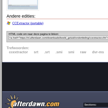
Andere edities:
CCExtractor (portable)
HTML code om naar deze pagina te linken:
Trefwoorden:
ccextractor
srt
.srt
.smi
smi
raw
dvr-ms
Sections: