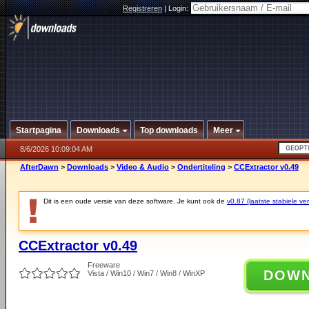
Registreren
|
Login:
Startpagina
Downloads
Top downloads
Meer
8/6/2026 10:09:04 AM
AfterDawn
>
Downloads
>
Video & Audio
>
Ondertiteling
>
CCExtractor v0.49
Dit is een oude versie van deze software. Je kunt ook de
v0.87 (laatste stabiele ver
CCExtractor v0.49
Freeware
DOW
Vista / Win10 / Win7 / Win8 / WinXP