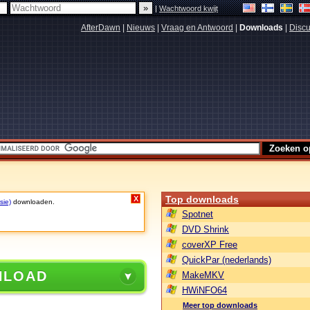
|
Wachtwoord kwijt
AfterDawn
|
Nieuws
|
Vraag en Antwoord
|
Downloads
|
Discu
Top downloads
X
sie)
downloaden.
Spotnet
DVD Shrink
coverXP Free
QuickPar (nederlands)
NLOAD
MakeMKV
HWiNFO64
Meer top downloads