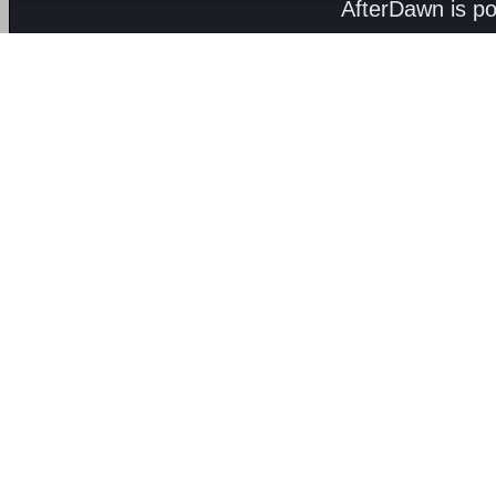
AfterDawn is p