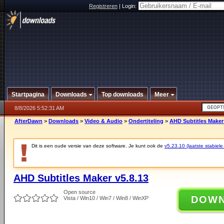
Registreren
|
Login:
Startpagina
Downloads
Top downloads
Meer
8/8/2026 5:52:31 AM
AfterDawn
>
Downloads
>
Video & Audio
>
Ondertiteling
>
AHD Subtitles Maker 
Dit is een oude versie van deze software. Je kunt ook de
v5.23.10 (laatste stabiele
AHD Subtitles Maker v5.8.13
Open source
DOW
Vista / Win10 / Win7 / Win8 / WinXP