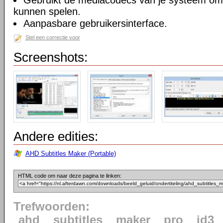
Gebruikt de mediacodecs van je systeem om 
kunnen spelen.
Aanpasbare gebruikersinterface.
Stel een correctie voor
Screenshots:
Andere edities:
AHD Subtitles Maker (Portable)
HTML code om naar deze pagina te linken:
Trefwoorden:
ahd
subtitles
maker
pro
id3