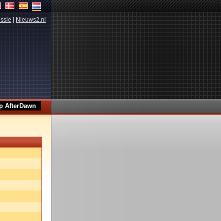
ssie
|
Nieuws2.nl