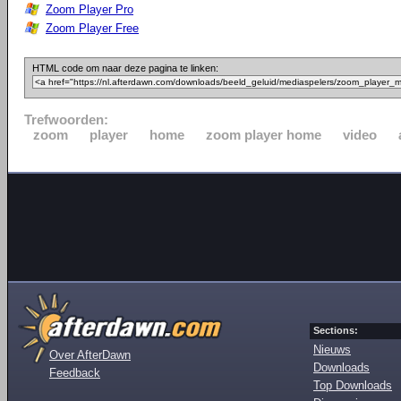
Zoom Player Pro
Zoom Player Free
HTML code om naar deze pagina te linken:
Trefwoorden:
zoom
player
home
zoom player home
video
Sections:
Nieuws
Over AfterDawn
Downloads
Feedback
Top Downloads