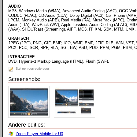
AUDIO
MP3, Windows Media (WMA), Advanced Audio Coding (AAC), OGG Vorbi
CODEC (FLAC), CD-Audio (CDA), Dolby Digital (AC3), Cell Phone (AMR),
LPCM, Monkey Audio (APE), Real Media (RA), MusePack (MPC), Optim
Audio (TTA), WavPack (WV), Apple Lossless Audio Coding (ALAC), MID
(WAV), SHOUTcast (Streaming), AIFF, MO3, IT, XM, S3M, MTM, UMX.
GRAFISCH
JPEG (JPG), PNG, GIF, BMP, ICO, WMF, EMF, JFIF, RLE, WIN, VST, 
PCX, PCC, SCR, RPF, RLA, SGI, BW, PSD, PDD, PPM, PGM, PBM, CE
INTERACTIEF
DVD, Hypertext Markup Language (HTML), Flash (SWF).
Stel een correctie voor
Screenshots:
Andere edities:
Zoom Player Mobile for U3