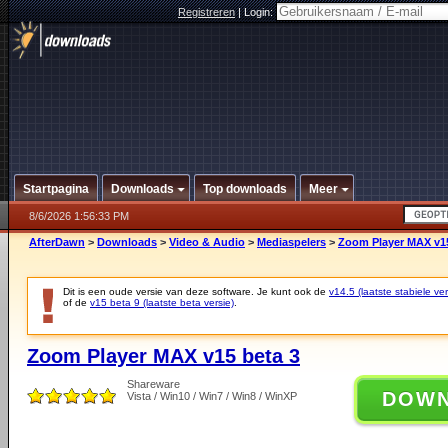
Registreren
|
Login:
Startpagina
Downloads
Top downloads
Meer
8/6/2026 1:56:33 PM
AfterDawn
>
Downloads
>
Video & Audio
>
Mediaspelers
>
Zoom Player MAX v15
Dit is een oude versie van deze software. Je kunt ook de
v14.5 (laatste stabiele ver
of de
v15 beta 9 (laatste beta versie)
.
Zoom Player MAX v15 beta 3
Shareware
DOW
Vista / Win10 / Win7 / Win8 / WinXP