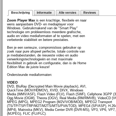
Beschrijving
Informatie
Alle versies
Reviews
Zoom Player Max
is een krachtige, flexibele en naar
wens aanpasbare DVD- en mediaplayer voor
Windows. Gebruikmakend van de "Smart Play"
technologie om probleemloos meerdere grafische,
audio en video mediaformaten af te spelen, met een
verbeterde stabiliteit en betere prestaties.
Ben je een serieuze, compromisloos gebruiker op
zoek naar pure afspeel perfectie, totale controle van
je mediabestanden, de nieuwste video en audio
verwerkingstechnologieën en met maximale
flexibiliteit in gebruik en configuratie, dan is de Home
Edition Max de juiste keuze!
Ondersteunde mediaformaten:
VIDEO
DVD, BluRay (Decrypted Main Movie playback), AVI,
QuickTime (MOV/HDMOV), XVID, DIVX, Windows
Media (WMV/ASF), Flash Video (FLV), Flash (SWF), Cellphone 3GPP 
Ogg Movie (OGM), Theora (OGV), Real Media (RM/RMVB), VideoCD (V
MPEG (MPG), MPEG2 Program (M2V/VOB/MOD), MPEG2 Transport
(TS/TP/TSP/TRP/M2T/M2TS/MTS/PVA/TOD), MPEG4 (SP/ASP), H.26
(MP4), Matroska (MKV), Media Center DVR (DVR-MS), VP3, VP6, VP7, 
(MJPEG), FLIC (FLI/FLC).