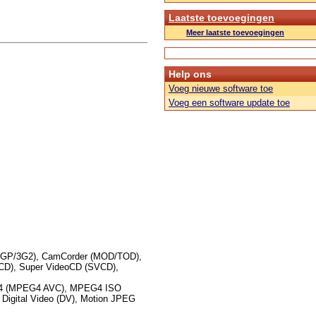
Laatste toevoegingen
Meer laatste toevoegingen
Help ons
Voeg nieuwe software toe
Voeg een software update toe
(3GP/3G2), CamCorder (MOD/TOD),
CD), Super VideoCD (SVCD),
4 (MPEG4 AVC), MPEG4 ISO
Digital Video (DV), Motion JPEG