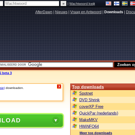
|
Wachtwoord kwijt
AfterDawn
|
Nieuws
|
Vraag en Antwoord
|
Downloads
|
Discu
 beta 3
Top downloads
X
sie)
downloaden.
Spotnet
DVD Shrink
coverXP Free
QuickPar (nederlands)
NLOAD
MakeMKV
HWiNFO64
Meer top downloads