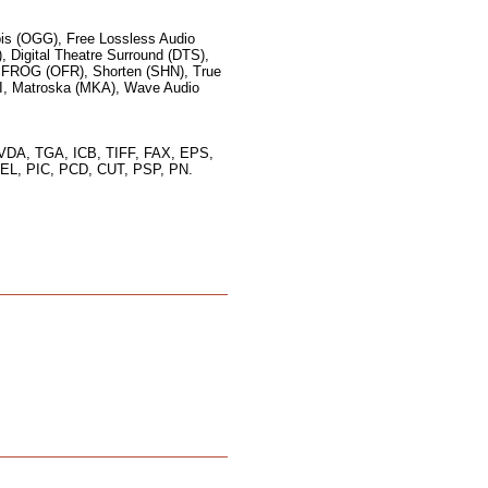
s (OGG), Free Lossless Audio
 Digital Theatre Surround (DTS),
FROG (OFR), Shorten (SHN), True
I, Matroska (MKA), Wave Audio
VDA, TGA, ICB, TIFF, FAX, EPS,
L, PIC, PCD, CUT, PSP, PN.