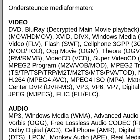
Ondersteunde mediaformaten:
VIDEO
DVD, BluRay (Decrypted Main Movie playback)
(MOV/HDMOV), XVID, DIVX, Windows Media 
Video (FLV), Flash (SWF), Cellphone 3GPP (
(MOD/TOD), Ogg Movie (OGM), Theora (OGV)
(RM/RMVB), VideoCD (VCD), Super VideoCD
MPEG2 Program (M2V/VOB/MOD), MPEG2 Tr
(TS/TP/TSP/TRP/M2T/M2TS/MTS/PVA/TOD), 
H.264 (MPEG4 AVC), MPEG4 ISO (MP4), Matr
Center DVR (DVR-MS), VP3, VP6, VP7, Digital 
JPEG (MJPEG), FLIC (FLI/FLC).
AUDIO
MP3, Windows Media (WMA), Advanced Audio
Vorbis (OGG), Free Lossless Audio CODEC (F
Dolby Digital (AC3), Cell Phone (AMR), Digital
(DTS), LPCM, Monkey Audio (APE), Real Medi