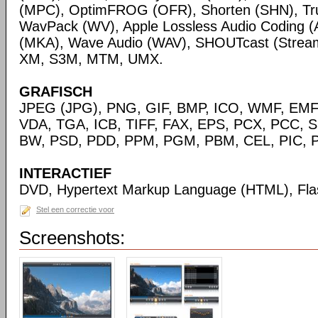
(MPC), OptimFROG (OFR), Shorten (SHN), Tru
WavPack (WV), Apple Lossless Audio Coding (
(MKA), Wave Audio (WAV), SHOUTcast (Streami
XM, S3M, MTM, UMX.
GRAFISCH
JPEG (JPG), PNG, GIF, BMP, ICO, WMF, EMF,
VDA, TGA, ICB, TIFF, FAX, EPS, PCX, PCC, S
BW, PSD, PDD, PPM, PGM, PBM, CEL, PIC, P
INTERACTIEF
DVD, Hypertext Markup Language (HTML), Fla
Stel een correctie voor
Screenshots: