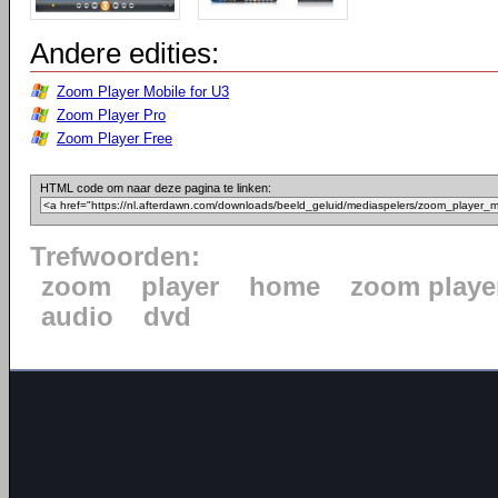
Andere edities:
Zoom Player Mobile for U3
Zoom Player Pro
Zoom Player Free
HTML code om naar deze pagina te linken:
Trefwoorden:
zoom
player
home
zoom playe
audio
dvd