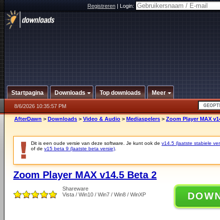
Registreren
|
Login:
Startpagina
Downloads
Top downloads
Meer
8/6/2026 10:35:57 PM
AfterDawn
>
Downloads
>
Video & Audio
>
Mediaspelers
>
Zoom Player MAX v14
Dit is een oude versie van deze software. Je kunt ook de
v14.5 (laatste stabiele ver
of de
v15 beta 9 (laatste beta versie)
.
Zoom Player MAX v14.5 Beta 2
Shareware
DOW
Vista / Win10 / Win7 / Win8 / WinXP