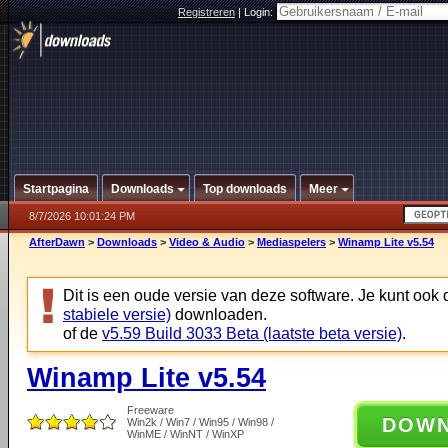
Registreren
|
Login:
Startpagina
Downloads
Top downloads
Meer
8/7/2026 10:01:24 PM
AfterDawn
>
Downloads
>
Video & Audio
>
Mediaspelers
>
Winamp Lite v5.54
Dit is een oude versie van deze software. Je kunt ook
stabiele versie)
downloaden.
of de
v5.59 Build 3033 Beta (laatste beta versie)
.
Winamp Lite v5.54
Freeware
DOW
Win2k / Win7 / Win95 / Win98 /
WinME / WinNT / WinXP