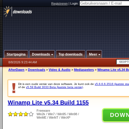
Registreren
|
Login:
Startpagina
Downloads
Top downloads
Meer
8/8/2026 9:23:44 AM
AfterDawn
>
Downloads
>
Video & Audio
>
Mediaspelers
>
Winamp Lite v5.34 Bu
Dit is een oude versie van deze software. Je kunt ook de
v5.6.6.6.3516 (laatste sta
of de
v5.59 Build 3033 Beta (laatste beta versie)
.
Winamp Lite v5.34 Build 1155
Freeware
DOW
Win2k / Win7 / Win95 / Win98 /
WinME / WinNT / WinXP