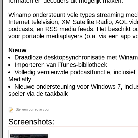
formaten en decoders dit mogelijk maken.
Winamp ondersteunt vele types streaming media
Internet telelvision, XM Satellite Radio, AOL vid
podcasts, en RSS media feeds. Het beschikt o
voor portable mediaplayers (o.a. via een app vo
Nieuw
Draadloze desktopsynchronisatie met Wina
Importeren van iTunes-bibliotheek
Volledig vernieuwde podcastfunctie, inclusief
Mediafly
Nieuwe ondersteuning voor Windows 7, inclus
speler via de taakbalk
Stel een correctie voor
Screenshots: