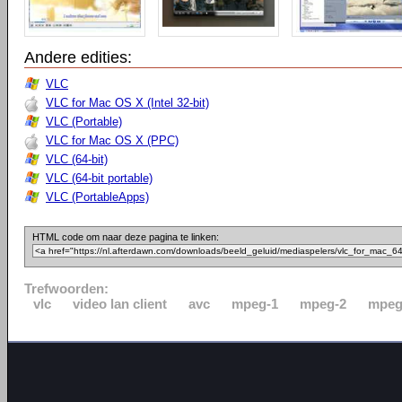
Andere edities:
VLC
VLC for Mac OS X (Intel 32-bit)
VLC (Portable)
VLC for Mac OS X (PPC)
VLC (64-bit)
VLC (64-bit portable)
VLC (PortableApps)
HTML code om naar deze pagina te linken:
Trefwoorden:
vlc
video lan client
avc
mpeg-1
mpeg-2
mpeg