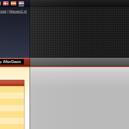
ssie
|
Nieuws2.nl