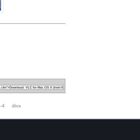
-4
divx