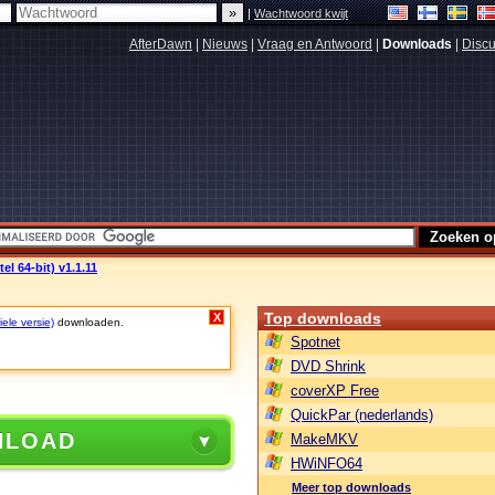
|
Wachtwoord kwijt
AfterDawn
|
Nieuws
|
Vraag en Antwoord
|
Downloads
|
Discu
el 64-bit) v1.1.11
Top downloads
X
iele versie)
downloaden.
Spotnet
DVD Shrink
coverXP Free
QuickPar (nederlands)
NLOAD
MakeMKV
HWiNFO64
Meer top downloads