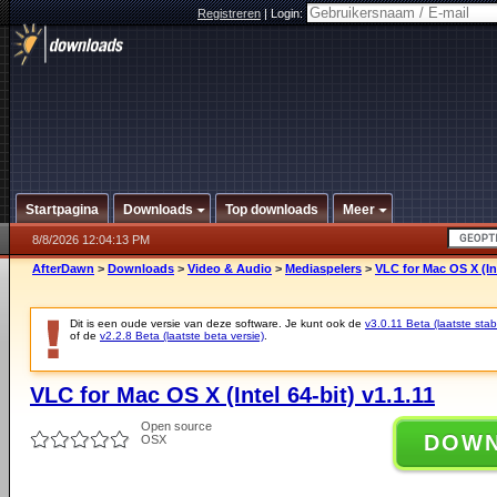
Registreren
|
Login:
Startpagina
Downloads
Top downloads
Meer
8/8/2026 12:04:13 PM
AfterDawn
>
Downloads
>
Video & Audio
>
Mediaspelers
>
VLC for Mac OS X (Int
Dit is een oude versie van deze software. Je kunt ook de
v3.0.11 Beta (laatste stab
of de
v2.2.8 Beta (laatste beta versie)
.
VLC for Mac OS X (Intel 64-bit) v1.1.11
Open source
DOW
OSX