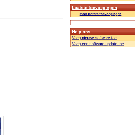
Laatste toevoegingen
Meer laatste toevoegingen
Help ons
Voeg nieuwe software toe
Voeg een software update toe