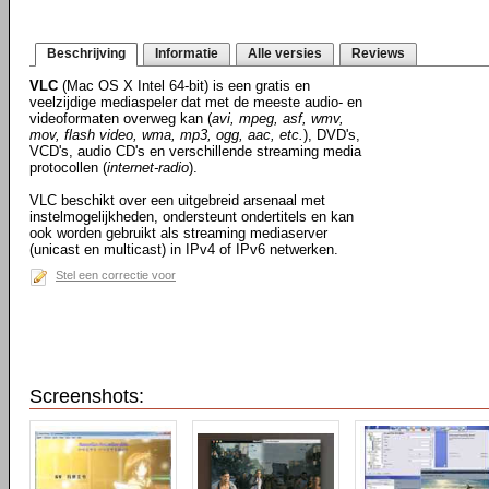
Beschrijving
Informatie
Alle versies
Reviews
VLC
(Mac OS X Intel 64-bit) is een gratis en
veelzijdige mediaspeler dat met de meeste audio- en
videoformaten overweg kan (
avi, mpeg, asf, wmv,
mov, flash video, wma, mp3, ogg, aac, etc.
), DVD's,
VCD's, audio CD's en verschillende streaming media
protocollen (
internet-radio
).
VLC beschikt over een uitgebreid arsenaal met
instelmogelijkheden, ondersteunt ondertitels en kan
ook worden gebruikt als streaming mediaserver
(unicast en multicast) in IPv4 of IPv6 netwerken.
Stel een correctie voor
Screenshots: