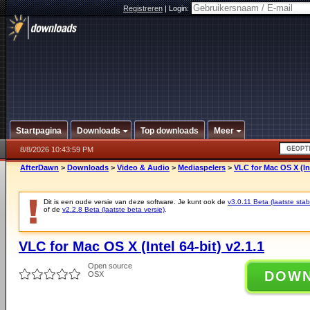
Registreren
|
Login:
Startpagina
Downloads
Top downloads
Meer
8/8/2026 10:43:59 PM
AfterDawn
>
Downloads
>
Video & Audio
>
Mediaspelers
>
VLC for Mac OS X (Int
Dit is een oude versie van deze software. Je kunt ook de
v3.0.11 Beta (laatste stab
of de
v2.2.8 Beta (laatste beta versie)
.
VLC for Mac OS X (Intel 64-bit) v2.1.1
Open source
DOW
OSX