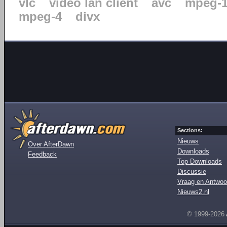
vlc
video lan client
avc
mpeg-
mpeg-4
divx
Sections:
Nieuws
Over AfterDawn
Downloads
Feedback
Top Downloads
Discussie
Vraag en Antwoo
Nieuws2.nl
© 1999-2026