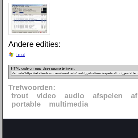
Andere edities:
Trout
HTML code om naar deze pagina te linken:
Trefwoorden:
trout
video
audio
afspelen
af
portable
multimedia