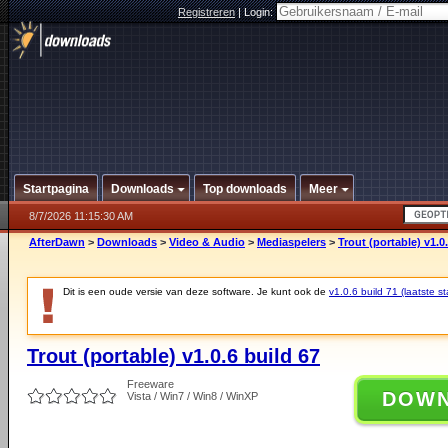
Registreren
|
Login:
Startpagina
Downloads
Top downloads
Meer
8/7/2026 11:15:30 AM
AfterDawn
>
Downloads
>
Video & Audio
>
Mediaspelers
>
Trout (portable) v1.0
Dit is een oude versie van deze software. Je kunt ook de
v1.0.6 build 71 (laatste st
Trout (portable) v1.0.6 build 67
Freeware
DOW
Vista / Win7 / Win8 / WinXP