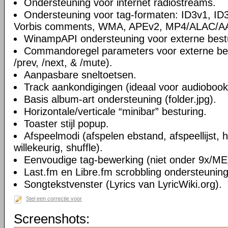
Ondersteuning voor internet radiostreams.
Ondersteuning voor tag-formaten: ID3v1, I
Vorbis comments, WMA, APEv2, MP4/ALAC/AAC
WinampAPI ondersteuning voor externe best
Commandoregel parameters voor externe bestu
/prev, /next, & /mute).
Aanpasbare sneltoetsen.
Track aankondigingen (ideaal voor audiobook
Basis album-art ondersteuning (folder.jpg).
Horizontale/verticale “minibar” besturing.
Toaster stijl popup.
Afspeelmodi (afspelen ebstand, afspeellijst, he
willekeurig, shuffle).
Eenvoudige tag-bewerking (niet onder 9x/ME
Last.fm en Libre.fm scrobbling ondersteuning
Songtekstvenster (Lyrics van LyricWiki.org).
Stel een correctie voor
Screenshots: