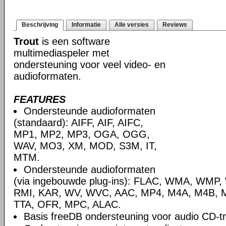
Beschrijving
Informatie
Alle versies
Reviews
Trout
is een software
multimediaspeler met
ondersteuning voor veel video- en
audioformaten.
FEATURES
Ondersteunde audioformaten
(standaard): AIFF, AIF, AIFC,
MP1, MP2, MP3, OGA, OGG,
WAV, MO3, XM, MOD, S3M, IT,
MTM.
Ondersteunde audioformaten
(via ingebouwde plug-ins): FLAC, WMA, WMP,
RMI, KAR, WV, WVC, AAC, MP4, M4A, M4B, M
TTA, OFR, MPC, ALAC.
Basis freeDB ondersteuning voor audio CD-tra