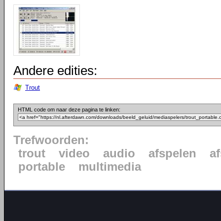
Andere edities:
Trout
HTML code om naar deze pagina te linken:
Trefwoorden:
trout
video
audio
afspelen
af
portable
multimedia