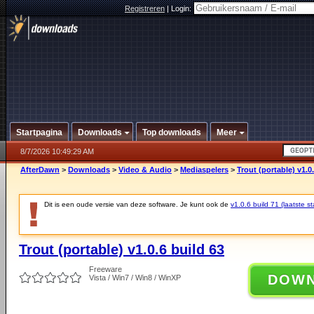
Registreren
|
Login:
Startpagina
Downloads
Top downloads
Meer
8/7/2026 10:49:29 AM
AfterDawn
>
Downloads
>
Video & Audio
>
Mediaspelers
>
Trout (portable) v1.0
Dit is een oude versie van deze software. Je kunt ook de
v1.0.6 build 71 (laatste st
Trout (portable) v1.0.6 build 63
Freeware
DOW
Vista / Win7 / Win8 / WinXP