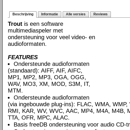
Beschrijving
Informatie
Alle versies
Reviews
Trout
is een software
multimediaspeler met
ondersteuning voor veel video- en
audioformaten.
FEATURES
Ondersteunde audioformaten
(standaard): AIFF, AIF, AIFC,
MP1, MP2, MP3, OGA, OGG,
WAV, MO3, XM, MOD, S3M, IT,
MTM.
Ondersteunde audioformaten
(via ingebouwde plug-ins): FLAC, WMA, WMP,
RMI, KAR, WV, WVC, AAC, MP4, M4A, M4B, M
TTA, OFR, MPC, ALAC.
Basis freeDB ondersteuning voor audio CD-tra