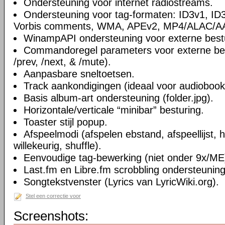
Ondersteuning voor internet radiostreams.
Ondersteuning voor tag-formaten: ID3v1, I
Vorbis comments, WMA, APEv2, MP4/ALAC/AAC
WinampAPI ondersteuning voor externe best
Commandoregel parameters voor externe bestu
/prev, /next, & /mute).
Aanpasbare sneltoetsen.
Track aankondigingen (ideaal voor audiobook
Basis album-art ondersteuning (folder.jpg).
Horizontale/verticale “minibar” besturing.
Toaster stijl popup.
Afspeelmodi (afspelen ebstand, afspeellijst, he
willekeurig, shuffle).
Eenvoudige tag-bewerking (niet onder 9x/ME
Last.fm en Libre.fm scrobbling ondersteuning
Songtekstvenster (Lyrics van LyricWiki.org).
Stel een correctie voor
Screenshots: