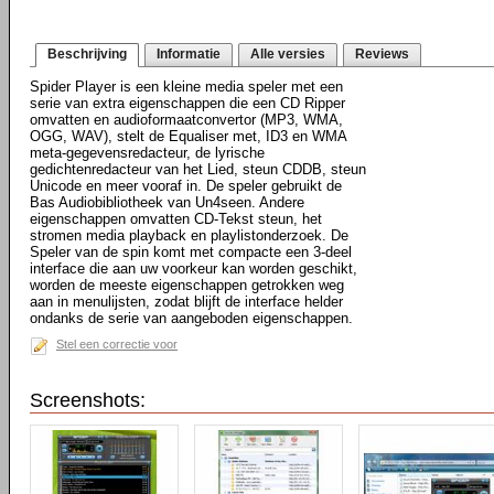
Beschrijving
Informatie
Alle versies
Reviews
Spider Player is een kleine media speler met een
serie van extra eigenschappen die een CD Ripper
omvatten en audioformaatconvertor (MP3, WMA,
OGG, WAV), stelt de Equaliser met, ID3 en WMA
meta-gegevensredacteur, de lyrische
gedichtenredacteur van het Lied, steun CDDB, steun
Unicode en meer vooraf in. De speler gebruikt de
Bas Audiobibliotheek van Un4seen. Andere
eigenschappen omvatten CD-Tekst steun, het
stromen media playback en playlistonderzoek. De
Speler van de spin komt met compacte een 3-deel
interface die aan uw voorkeur kan worden geschikt,
worden de meeste eigenschappen getrokken weg
aan in menulijsten, zodat blijft de interface helder
ondanks de serie van aangeboden eigenschappen.
Stel een correctie voor
Screenshots: