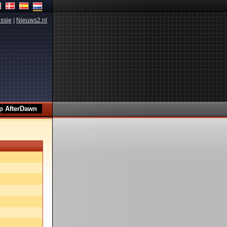
ssie
|
Nieuws2.nl