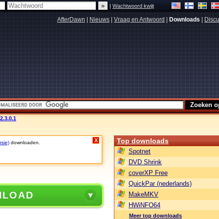
|
Wachtwoord kwijt
AfterDawn
|
Nieuws
|
Vraag en Antwoord
|
Downloads
|
Discu
2.3.0.1
Top downloads
X
rsie)
downloaden.
Spotnet
DVD Shrink
coverXP Free
QuickPar (nederlands)
NLOAD
MakeMKV
HWiNFO64
Meer top downloads