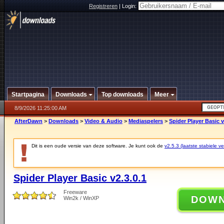
Registreren
|
Login:
Startpagina
Downloads
Top downloads
Meer
8/9/2026 11:25:00 AM
AfterDawn
>
Downloads
>
Video & Audio
>
Mediaspelers
>
Spider Player Basic v
Dit is een oude versie van deze software. Je kunt ook de
v2.5.3 (laatste stabiele ve
Spider Player Basic v2.3.0.1
Freeware
DOW
Win2k / WinXP