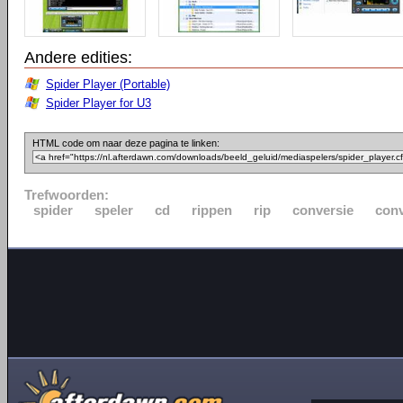
Andere edities:
Spider Player (Portable)
Spider Player for U3
HTML code om naar deze pagina te linken:
Trefwoorden:
spider
speler
cd
rippen
rip
conversie
conv