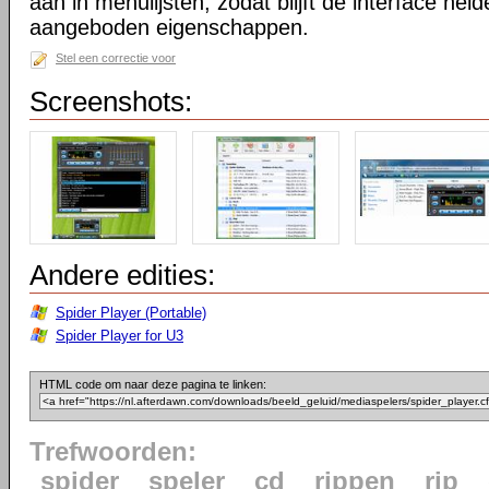
aan in menulijsten, zodat blijft de interface he
aangeboden eigenschappen.
Stel een correctie voor
Screenshots:
Andere edities:
Spider Player (Portable)
Spider Player for U3
HTML code om naar deze pagina te linken:
Trefwoorden:
spider
speler
cd
rippen
rip