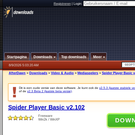
Registreren
|
Login:
Startpagina
Downloads
Top downloads
Meer
8/9/2026 5:03:20 AM
AfterDawn
>
Downloads
>
Video & Audio
>
Mediaspelers
>
Spider Player Basic 
Dit is een oude versie van deze software. Je kunt ook de
v2.5.3 (laatste stabiele ve
of de
v2.3 Beta 2 (laatste beta versie)
.
Spider Player Basic v2.102
Freeware
DOW
Win2k / WinXP