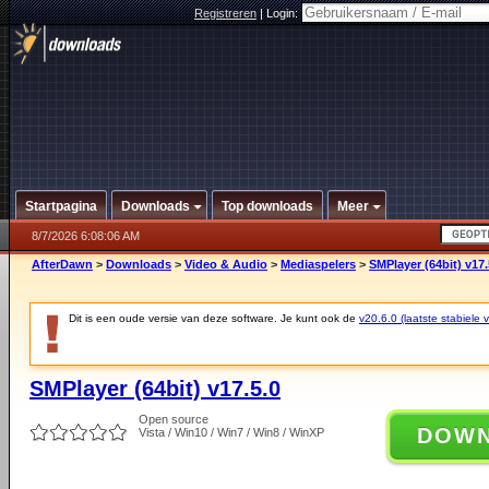
Registreren
|
Login:
Startpagina
Downloads
Top downloads
Meer
8/7/2026 6:08:06 AM
AfterDawn
>
Downloads
>
Video & Audio
>
Mediaspelers
>
SMPlayer (64bit) v17.
Dit is een oude versie van deze software. Je kunt ook de
v20.6.0 (laatste stabiele v
SMPlayer (64bit) v17.5.0
Open source
DOW
Vista / Win10 / Win7 / Win8 / WinXP