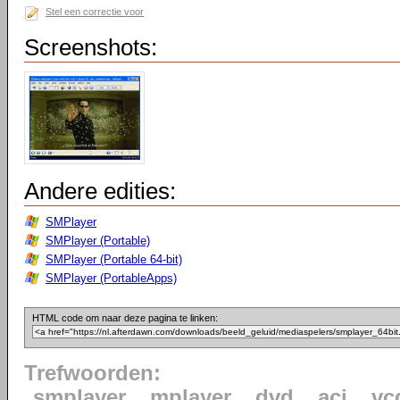
Stel een correctie voor
Screenshots:
Andere edities:
SMPlayer
SMPlayer (Portable)
SMPlayer (Portable 64-bit)
SMPlayer (PortableApps)
HTML code om naar deze pagina te linken:
Trefwoorden:
smplayer
mplayer
dvd
aci
vc