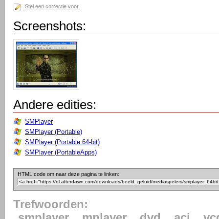
Stel een correctie voor
Screenshots:
Andere edities:
SMPlayer
SMPlayer (Portable)
SMPlayer (Portable 64-bit)
SMPlayer (PortableApps)
HTML code om naar deze pagina te linken:
Trefwoorden:
smplayer
mplayer
dvd
aci
vc