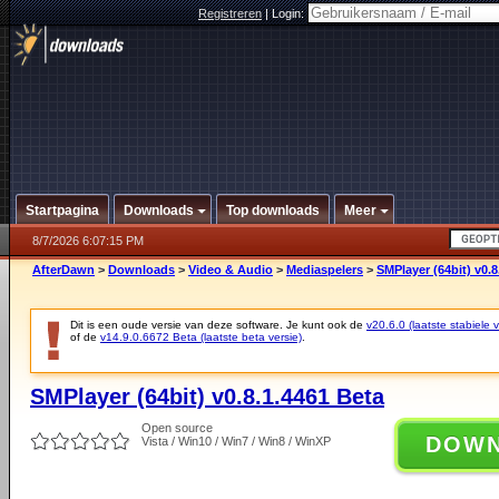
Registreren
|
Login:
Startpagina
Downloads
Top downloads
Meer
8/7/2026 6:07:15 PM
AfterDawn
>
Downloads
>
Video & Audio
>
Mediaspelers
>
SMPlayer (64bit) v0.8
Dit is een oude versie van deze software. Je kunt ook de
v20.6.0 (laatste stabiele v
of de
v14.9.0.6672 Beta (laatste beta versie)
.
SMPlayer (64bit) v0.8.1.4461 Beta
Open source
DOW
Vista / Win10 / Win7 / Win8 / WinXP