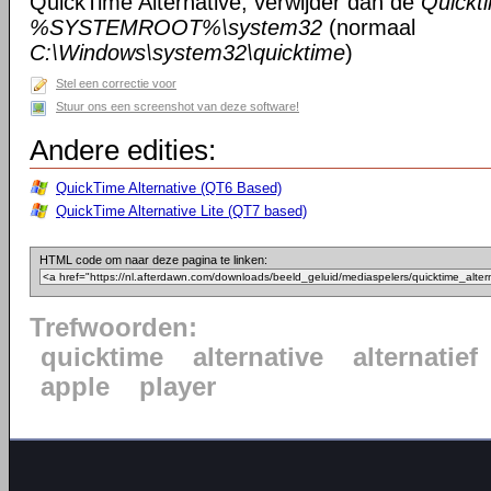
QuickTime Alternative, verwijder dan de
Quickt
%SYSTEMROOT%\system32
(normaal
C:\Windows\system32\quicktime
)
Stel een correctie voor
Stuur ons een screenshot van deze software!
Andere edities:
QuickTime Alternative (QT6 Based)
QuickTime Alternative Lite (QT7 based)
HTML code om naar deze pagina te linken:
Trefwoorden:
quicktime
alternative
alternatief
apple
player