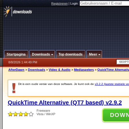
Registreren
|
Login:
Startpagina
Downloads
Top downloads
Meer
8/8/2026 1:44:49 PM
AfterDawn
>
Downloads
>
Video & Audio
>
Mediaspelers
>
QuickTime Alternativ
Dit is een oude versie van deze software. Je kunt ook de
v3.2.2 (laatste stabiele ve
QuickTime Alternative (QT7 based) v2.9.2
Freeware
DOW
Vista / WinXP