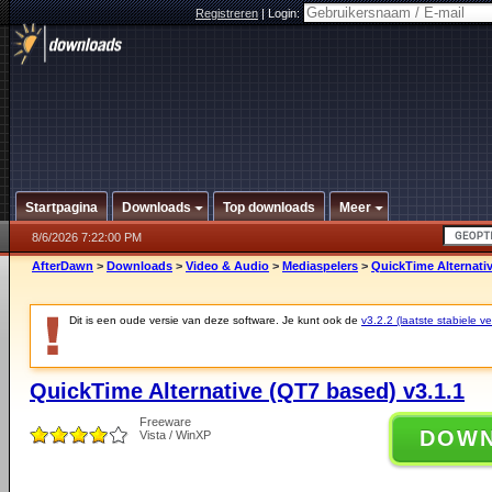
Registreren
|
Login:
Startpagina
Downloads
Top downloads
Meer
8/6/2026 7:22:00 PM
AfterDawn
>
Downloads
>
Video & Audio
>
Mediaspelers
>
QuickTime Alternativ
Dit is een oude versie van deze software. Je kunt ook de
v3.2.2 (laatste stabiele ve
QuickTime Alternative (QT7 based) v3.1.1
Freeware
DOW
Vista / WinXP