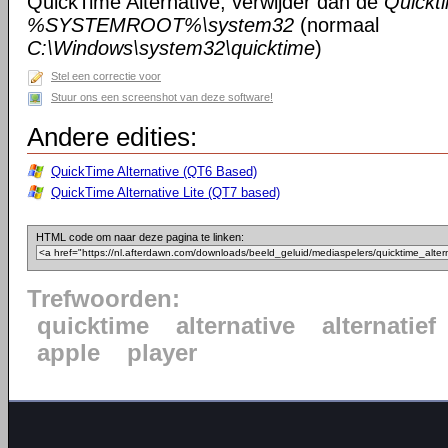
QuickTime Alternative, verwijder dan de
Quickt
%SYSTEMROOT%\system32
(normaal
C:\Windows\system32\quicktime
)
Stel een correctie voor
Stuur ons een screenshot van deze software!
Andere edities:
QuickTime Alternative (QT6 Based)
QuickTime Alternative Lite (QT7 based)
HTML code om naar deze pagina te linken:
Trefwoorden:
quicktime
alternative
alternatief
apple
player