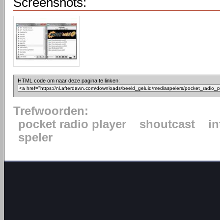
Screenshots:
HTML code om naar deze pagina te linken:
Trefwoorden:
pocket radio player
shoutcast
in
speler