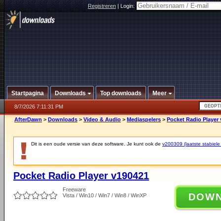
Registreren
|
Login:
Startpagina
Downloads
Top downloads
Meer
8/7/2026 7:11:31 PM
AfterDawn
>
Downloads
>
Video & Audio
>
Mediaspelers
>
Pocket Radio Player
Dit is een oude versie van deze software. Je kunt ook de
v200309 (laatste stabiele 
Pocket Radio Player v190421
Freeware
DOW
Vista / Win10 / Win7 / Win8 / WinXP