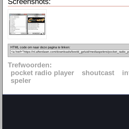
Screenshots:
HTML code om naar deze pagina te linken:
Trefwoorden:
pocket radio player
shoutcast
in
speler