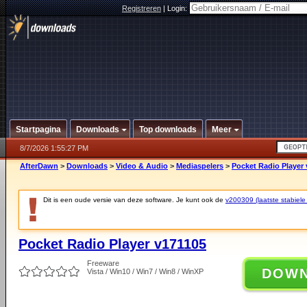
Registreren
|
Login:
Startpagina
Downloads
Top downloads
Meer
8/7/2026 1:55:27 PM
AfterDawn
>
Downloads
>
Video & Audio
>
Mediaspelers
>
Pocket Radio Player
Dit is een oude versie van deze software. Je kunt ook de
v200309 (laatste stabiele 
Pocket Radio Player v171105
Freeware
DOW
Vista / Win10 / Win7 / Win8 / WinXP