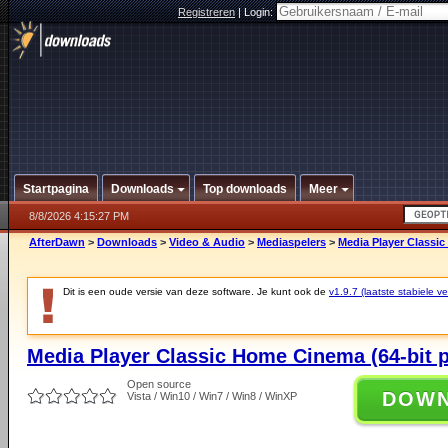
Registreren
|
Login:
Startpagina
Downloads
Top downloads
Meer
8/8/2026 4:15:27 PM
AfterDawn
>
Downloads
>
Video & Audio
>
Mediaspelers
>
Media Player Classic
Dit is een oude versie van deze software. Je kunt ook de
v1.9.7 (laatste stabiele ve
Media Player Classic Home Cinema (64-bit p
Open source
DOW
Vista / Win10 / Win7 / Win8 / WinXP