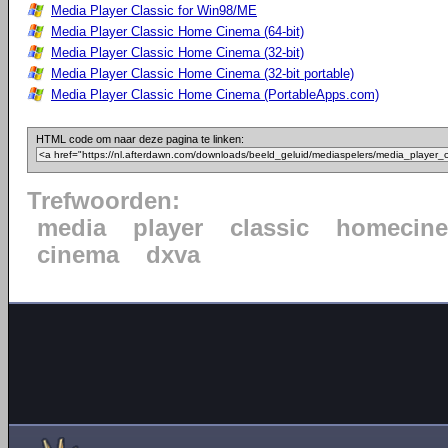
Media Player Classic for Win98/ME
Media Player Classic Home Cinema (64-bit)
Media Player Classic Home Cinema (32-bit)
Media Player Classic Home Cinema (32-bit portable)
Media Player Classic Home Cinema (PortableApps.com)
HTML code om naar deze pagina te linken:
Trefwoorden:
media
player
classic
homecin
cinema
dxva