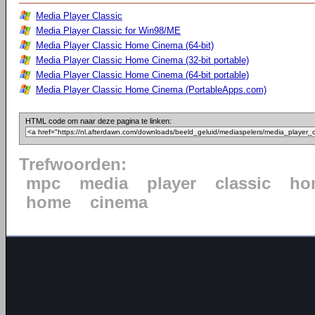
Media Player Classic
Media Player Classic for Win98/ME
Media Player Classic Home Cinema (64-bit)
Media Player Classic Home Cinema (32-bit portable)
Media Player Classic Home Cinema (64-bit portable)
Media Player Classic Home Cinema (PortableApps.com)
HTML code om naar deze pagina te linken:
Trefwoorden:
mpc
media
player
classic
ho
home
cinema