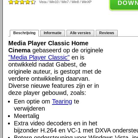
DOW
Vista / Win10 / Win7 / Win8 / WinXP
Beschrijving
Informatie
Alle versies
Reviews
Media Player Classic Home
Cinema
gebaseerd op de originele
"Media Player Classic"
en is
ontwikkeld nadat Gabest, de
originele auteur, is gestopt met de
verdere ontwikkeling daarvan.
Diverse nieuwe features zijn er in
deze player gebouwd, zoals:
Een optie om
Tearing
te
verwijderen
Meertalig
Extra video decoders en in het
bijzonder H.264 en VC-1 met DXVA onderste
Betere ondersteuning voor Windows Vista, incl