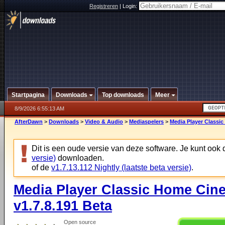
Registreren
|
Login:
Startpagina
Downloads
Top downloads
Meer
8/9/2026 6:55:13 AM
AfterDawn
>
Downloads
>
Video & Audio
>
Mediaspelers
>
Media Player Classic
Dit is een oude versie van deze software. Je kunt ook
versie)
downloaden.
of de
v1.7.13.112 Nightly (laatste beta versie)
.
Media Player Classic Home Cine
v1.7.8.191 Beta
Open source