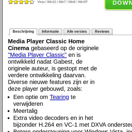
DOW
Vista / Win10 / Win7 / Win8 / WinXP
Beschrijving
Informatie
Alle versies
Reviews
Media Player Classic Home
Cinema
gebaseerd op de originele
"Media Player Classic"
en is
ontwikkeld nadat Gabest, de
originele auteur, is gestopt met de
verdere ontwikkeling daarvan.
Diverse nieuwe features zijn er in
deze player gebouwd, zoals:
Een optie om
Tearing
te
verwijderen
Meertalig
Extra video decoders en in het
bijzonder H.264 en VC-1 met DXVA onderste
Betere ondersteuning voor Windows Vista, incl