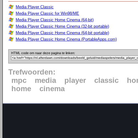
Media Player Classic
Media Player Classic for Win98/ME
Media Player Classic Home Cinema (64-bit)
Media Player Classic Home Cinema (32-bit portable)
Media Player Classic Home Cinema (64-bit portable)
Media Player Classic Home Cinema (PortableApps.com)
HTML code om naar deze pagina te linken:
Trefwoorden:
mpc
media
player
classic
ho
home
cinema