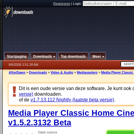
Registreren
|
Login:
Startpagina
Downloads
Top downloads
Meer
8/6/2026 2:51:28 AM
AfterDawn
>
Downloads
>
Video & Audio
>
Mediaspelers
>
Media Player Classic
Dit is een oude versie van deze software. Je kunt ook
versie)
downloaden.
of de
v1.7.13.112 Nightly (laatste beta versie)
.
Media Player Classic Home Cine
v1.5.2.3132 Beta
Open source