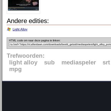
Andere edities:
Light Alloy
HTML code om naar deze pagina te linken:
Trefwoorden:
light alloy
sub
mediaspeler
srt
mpg