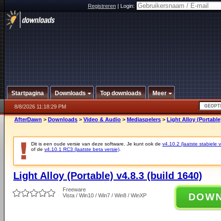
Registreren
|
Login:
Startpagina
Downloads
Top downloads
Meer
8/8/2026 11:18:29 PM
AfterDawn
>
Downloads
>
Video & Audio
>
Mediaspelers
>
Light Alloy (Portable
Dit is een oude versie van deze software. Je kunt ook de
v4.10.2 (laatste stabiele v
of de
v4.10.1 RC3 (laatste beta versie)
.
Light Alloy (Portable) v4.8.3 (build 1640)
Freeware
DOW
Vista / Win10 / Win7 / Win8 / WinXP