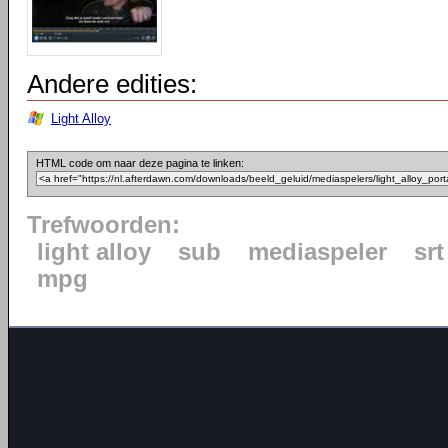
Andere edities:
Light Alloy
HTML code om naar deze pagina te linken:
Trefwoorden:
light alloy
sub
mediaspeler
srt
mpg