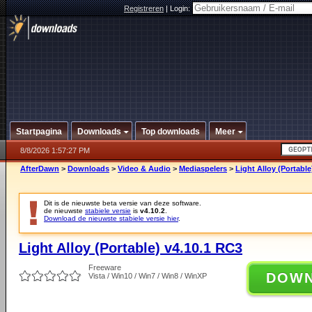
Registreren
|
Login:
Startpagina
Downloads
Top downloads
Meer
8/8/2026 1:57:27 PM
AfterDawn
>
Downloads
>
Video & Audio
>
Mediaspelers
>
Light Alloy (Portable
Dit is de nieuwste beta versie van deze software.
de nieuwste
stabiele versie
is
v4.10.2
.
Download de nieuwste stabiele versie hier
.
Light Alloy (Portable) v4.10.1 RC3
Freeware
DOW
Vista / Win10 / Win7 / Win8 / WinXP