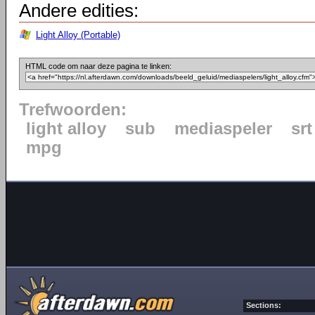
Andere edities:
Light Alloy (Portable)
HTML code om naar deze pagina te linken:
Trefwoorden:
light alloy
sub
mediaspeler
srt
mpg
Sections: