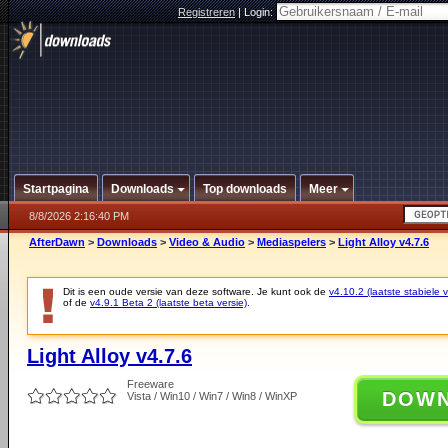
Registreren
|
Login:
Startpagina
Downloads
Top downloads
Meer
8/8/2026 2:16:40 PM
AfterDawn
>
Downloads
>
Video & Audio
>
Mediaspelers
>
Light Alloy v4.7.6
Dit is een oude versie van deze software. Je kunt ook de
v4.10.2 (laatste stabiele v
of de
v4.9.1 Beta 2 (laatste beta versie)
.
Light Alloy v4.7.6
Freeware
DOW
Vista / Win10 / Win7 / Win8 / WinXP