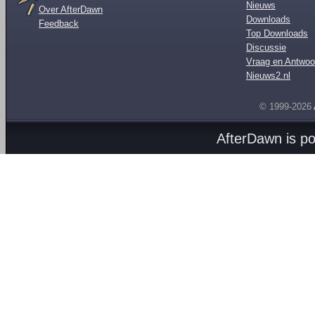
Nieuws
Over AfterDawn
Downloads
Feedback
Top Downloads
Discussie
Vraag en Antwoo
Nieuws2.nl
© 1999-2026
AfterDawn is p