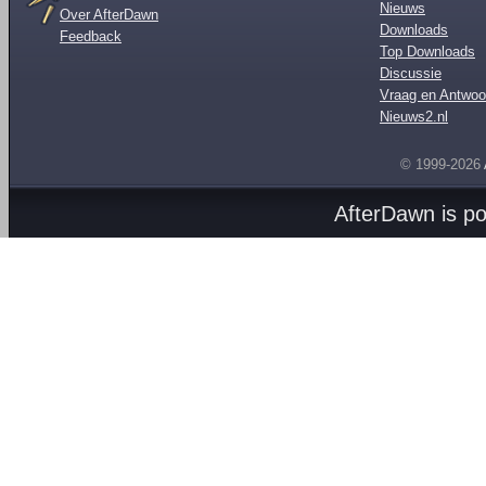
Nieuws
Over AfterDawn
Downloads
Feedback
Top Downloads
Discussie
Vraag en Antwoo
Nieuws2.nl
© 1999-2026
AfterDawn is p