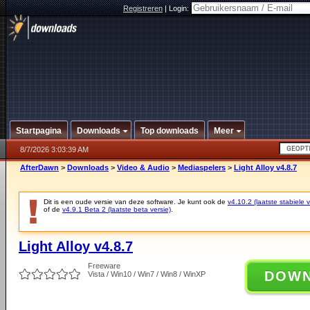
Registreren
|
Login:
Startpagina
Downloads
Top downloads
Meer
8/7/2026 3:03:39 AM
AfterDawn
>
Downloads
>
Video & Audio
>
Mediaspelers
>
Light Alloy v4.8.7
Dit is een oude versie van deze software. Je kunt ook de
v4.10.2 (laatste stabiele v
of de
v4.9.1 Beta 2 (laatste beta versie)
.
Light Alloy v4.8.7
Freeware
DOW
Vista / Win10 / Win7 / Win8 / WinXP