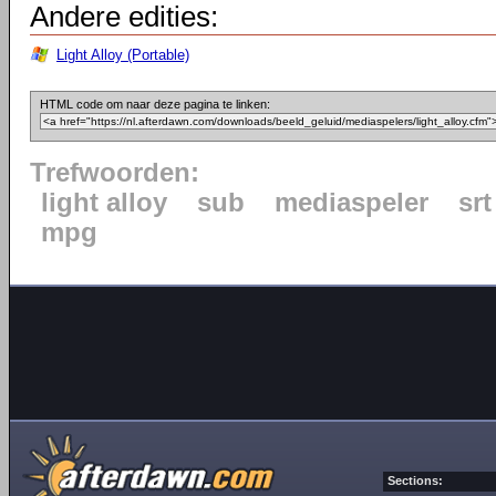
Andere edities:
Light Alloy (Portable)
HTML code om naar deze pagina te linken:
Trefwoorden:
light alloy
sub
mediaspeler
srt
mpg
Sections: