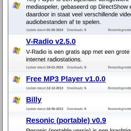
mediaspeler, gebaseerd op DirectShow 
daardoor in staat veel verschillende vide
audiobestanden af te spelen.
Update datum:
01-05-2014
Downloads :
5
Bestandsgrootte
V-Radio v2.5.0
V-Radio is een gratis app met een grote 
internet radiostations.
Update datum:
19-01-2014
Downloads :
5
Bestandsgrootte
Free MP3 Player v1.0.0
Update datum:
12-12-2013
Downloads :
5
Bestandsgrootte
Billy
Update datum:
16-05-2013
Downloads :
5
Bestandsgrootte
Resonic (portable) v0.9
Resonic (portable versie) is een krachti