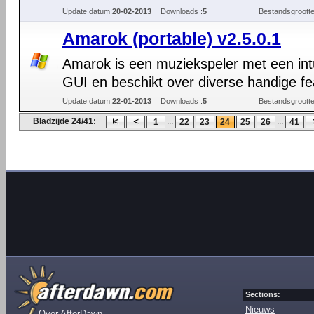
Update datum:
20-02-2013
Downloads :
5
Bestandsgrootte
Amarok (portable) v2.5.0.1
Amarok is een muziekspeler met een int
GUI en beschikt over diverse handige fe
Update datum:
22-01-2013
Downloads :
5
Bestandsgrootte
Bladzijde 24/41:
...
...
1
22
23
24
25
26
41
Sections:
Nieuws
Over AfterDawn