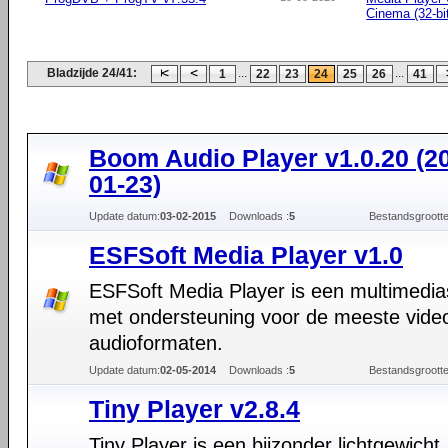
Cinema (32-bi
Bladzijde 24/41:
...
...
1
22
23
24
25
26
41
Boom Audio Player v1.0.20 (2
01-23)
Update datum:
03-02-2015
Downloads :
5
Bestandsgrootte
ESFSoft Media Player v1.0
ESFSoft Media Player is een multimedia
met ondersteuning voor de meeste vide
audioformaten.
Update datum:
02-05-2014
Downloads :
5
Bestandsgrootte
Tiny Player v2.8.4
Tiny Player is een bijzonder lichtgewicht