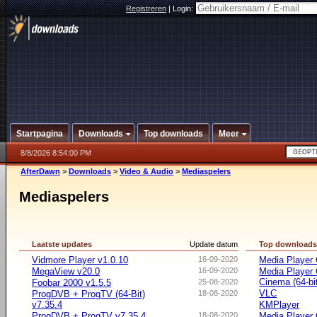
Registreren
|
Login:
Startpagina
Downloads
Top downloads
Meer
8/8/2026 8:54:00 PM
AfterDawn
>
Downloads
>
Video & Audio
>
Mediaspelers
Mediaspelers
Laatste updates
Update datum
Top download
Vidmore Player v1.0.10
16-09-2020
Media Player 
MegaView v20.0
16-09-2020
Media Player
Cinema (64-bi
Foobar 2000 v1.5.5
25-08-2020
VLC
ProgDVB + ProgTV (64-Bit)
18-08-2020
v7.35.4
KMPlayer
ProgDVB + ProgTV v7.35.4
18-08-2020
Media Player