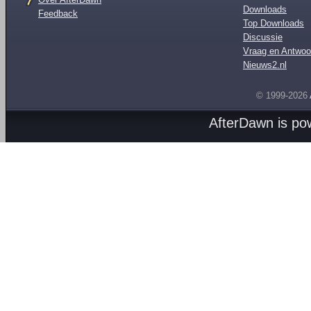
Downloads
Feedback
Top Downloads
Discussie
Vraag en Antwoo
Nieuws2.nl
© 1999-2026
AfterDawn is p