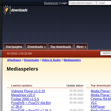
Registreren
|
Login:
Startpagina
Downloads
Top downloads
Meer
8/7/2026 1:56:26 AM
AfterDawn
>
Downloads
>
Video & Audio
>
Mediaspelers
Mediaspelers
Laatste updates
Update datum
Top download
Vidmore Player v1.0.10
16-09-2020
Media Player 
MegaView v20.0
16-09-2020
Media Player
Cinema (64-bi
Foobar 2000 v1.5.5
25-08-2020
VLC
ProgDVB + ProgTV (64-Bit)
18-08-2020
v7.35.4
KMPlayer
ProgDVB + ProgTV v7.35.4
18-08-2020
Media Player