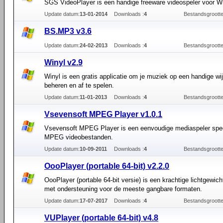
SGS VideoPlayer is een handige freeware videospeler voor W
Update datum:
13-01-2014
Downloads :
4
Bestandsgrootte
BS.MP3 v3.6
Update datum:
24-02-2013
Downloads :
4
Bestandsgrootte
Winyl v2.9
Winyl is een gratis applicatie om je muziek op een handige wi
beheren en af te spelen.
Update datum:
11-01-2013
Downloads :
4
Bestandsgrootte
Vsevensoft MPEG Player v1.0.1
Vsevensoft MPEG Player is een eenvoudige mediaspeler spec
MPEG videobestanden.
Update datum:
10-09-2011
Downloads :
4
Bestandsgrootte
OooPlayer (portable 64-bit) v2.2.0
OooPlayer (portable 64-bit versie) is een krachtige lichtgewich
met ondersteuning voor de meeste gangbare formaten.
Update datum:
17-07-2017
Downloads :
4
Bestandsgrootte
VUPlayer (portable 64-bit) v4.8