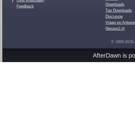
Over AfterDawn
Downloads
Feedback
Top Downloads
Discussie
Vraag en Antwoo
Nieuws2.nl
© 1999-2026
AfterDawn is p