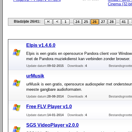
Cinema (32-bi
Bladzijde 26/41:
...
...
1
24
25
26
27
28
41
Elpis v1.4.6.0
Elpis is een gratis en opensource Pandora client voor Window
met de Pandora muziekdienst kan verbinden zonder browser.
Update datum:
09-02-2015
Downloads :
4
Bestandsgrootte
urMusik
urMusik is een gratis, opensource audiospeler met ondersteun
meeste gangbare audioformaten.
Update datum:
28-08-2014
Downloads :
4
Bestandsgrootte
Free FLV Player v1.0
Update datum:
14-01-2014
Downloads :
4
Bestandsgrootte
SGS VideoPlayer v2.0.0