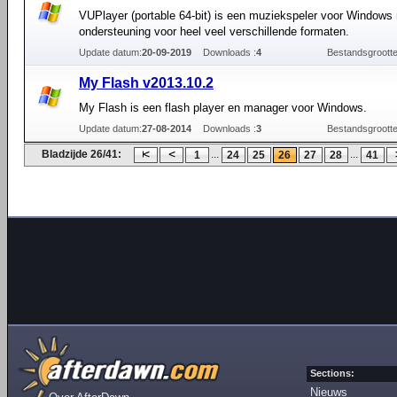
VUPlayer (portable 64-bit) is een muziekspeler voor Windows
ondersteuning voor heel veel verschillende formaten.
Update datum:
20-09-2019
Downloads :
4
Bestandsgrootte
My Flash v2013.10.2
My Flash is een flash player en manager voor Windows.
Update datum:
27-08-2014
Downloads :
3
Bestandsgrootte
Bladzijde 26/41:
...
...
1
24
25
26
27
28
41
Sections:
Nieuws