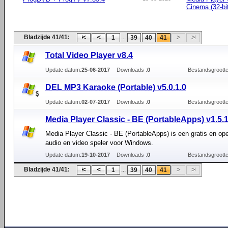
Cinema (32-bi
Bladzijde 41/41:
...
1
39
40
41
Total Video Player v8.4
Update datum:
25-06-2017
Downloads :
0
Bestandsgrootte
DEL MP3 Karaoke (Portable) v5.0.1.0
Update datum:
02-07-2017
Downloads :
0
Bestandsgrootte
Media Player Classic - BE (PortableApps) v1.5.
Media Player Classic - BE (PortableApps) is een gratis en op
audio en video speler voor Windows.
Update datum:
19-10-2017
Downloads :
0
Bestandsgrootte
Bladzijde 41/41:
...
1
39
40
41