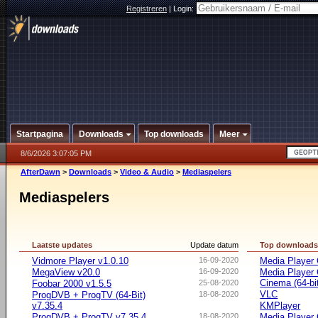
Registreren
|
Login:
Startpagina
Downloads
Top downloads
Meer
8/6/2026 3:07:05 PM
AfterDawn
>
Downloads
>
Video & Audio
>
Mediaspelers
Mediaspelers
Laatste updates
Update datum
Top download
Vidmore Player v1.0.10
16-09-2020
Media Player 
MegaView v20.0
16-09-2020
Media Player
Cinema (64-bi
Foobar 2000 v1.5.5
25-08-2020
VLC
ProgDVB + ProgTV (64-Bit)
18-08-2020
v7.35.4
KMPlayer
ProgDVB + ProgTV v7.35.4
18-08-2020
Media Player