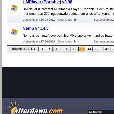
UMPlayer (Portable) v0.98
UMPlayer (Universal Multimedia Player) Portable is een multi
met meer dan 270 ingebouwde codecs om alles af te kunnen 
Update datum:
25-08-2011
Downloads :
35
Bestandsgrootte
Nemp v4.14.0
Nemp is een intuïtieve portable MP3-speler vol handige featu
Update datum:
17-06-2020
Downloads :
34
Bestandsgrootte
Bladzijde 13/41:
...
...
1
11
12
13
14
15
41
Sections: