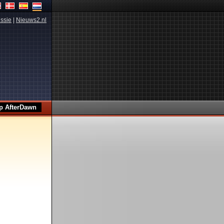
ssie
|
Nieuws2.nl