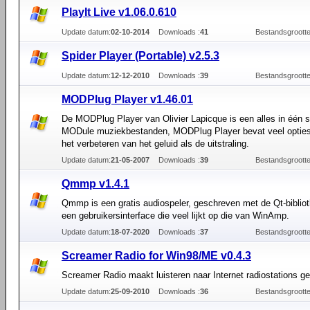
PlayIt Live v1.06.0.610
Update datum:
02-10-2014
Downloads :
41
Bestandsgrootte
Spider Player (Portable) v2.5.3
Update datum:
12-12-2010
Downloads :
39
Bestandsgrootte
MODPlug Player v1.46.01
De MODPlug Player van Olivier Lapicque is een alles in één s
MODule muziekbestanden, MODPlug Player bevat veel opties
het verbeteren van het geluid als de uitstraling.
Update datum:
21-05-2007
Downloads :
39
Bestandsgrootte
Qmmp v1.4.1
Qmmp is een gratis audiospeler, geschreven met de Qt-biblio
een gebruikersinterface die veel lijkt op die van WinAmp.
Update datum:
18-07-2020
Downloads :
37
Bestandsgrootte
Screamer Radio for Win98/ME v0.4.3
Screamer Radio maakt luisteren naar Internet radiostations g
Update datum:
25-09-2010
Downloads :
36
Bestandsgrootte