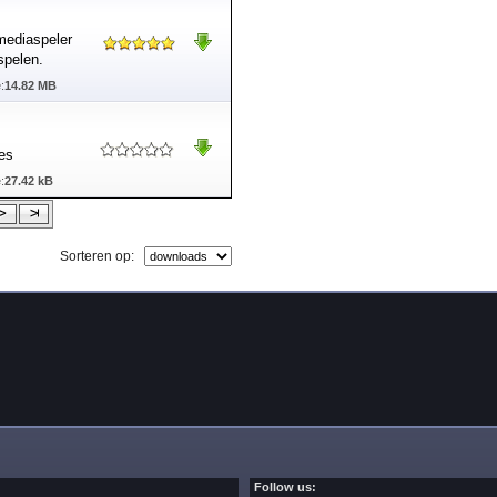
mediaspeler
spelen.
:
14.82 MB
res
:
27.42 kB
Sorteren op:
Follow us: