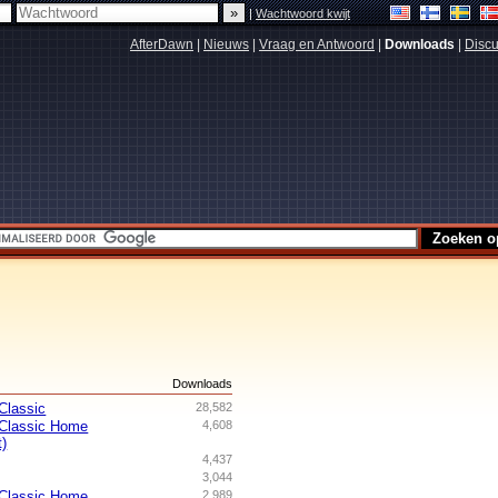
|
Wachtwoord kwijt
AfterDawn
|
Nieuws
|
Vraag en Antwoord
|
Downloads
|
Discu
s
Downloads
Classic
28,582
 Classic Home
4,608
t)
4,437
3,044
 Classic Home
2,989