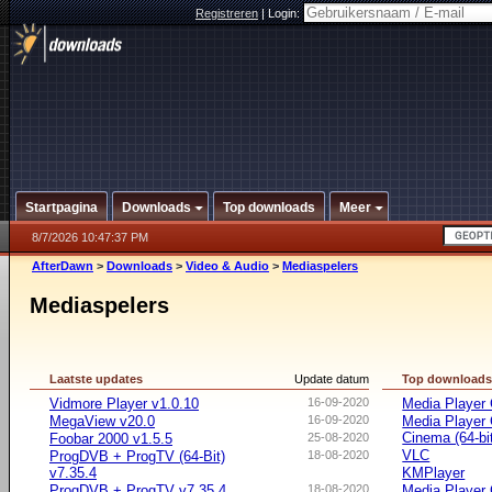
Registreren
|
Login:
Startpagina
Downloads
Top downloads
Meer
8/7/2026 10:47:37 PM
AfterDawn
>
Downloads
>
Video & Audio
>
Mediaspelers
Mediaspelers
Laatste updates
Update datum
Top download
Vidmore Player v1.0.10
16-09-2020
Media Player 
MegaView v20.0
16-09-2020
Media Player
Cinema (64-bi
Foobar 2000 v1.5.5
25-08-2020
VLC
ProgDVB + ProgTV (64-Bit)
18-08-2020
v7.35.4
KMPlayer
ProgDVB + ProgTV v7.35.4
18-08-2020
Media Player