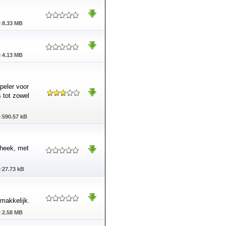
:
8.33 MB
:
4.13 MB
peler voor
 tot zowel
:
590.57 kB
theek, met
:
27.73 kB
emakkelijk.
:
2.58 MB