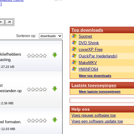
t)
Top downloads
Sorteren op:
Spotnet
DVD Shrink
coverXP Free
kliefhebbers
QuickPar (nederlands)
asting.
MakeMKV
:
27.22 kB
HWiNFO64
Meer top downloads
Laatste toevoegingen
st
-bestanden op
Meer laatste toevoegingen
:
2.36 MB
Help ons
Voeg nieuwe software toe
Voeg een software update toe
el formaten.
:
12.03 MB