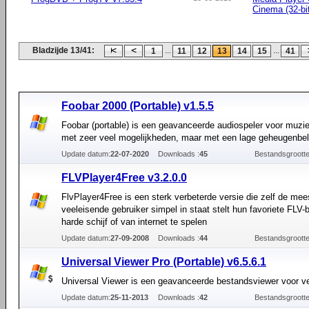
Cinema (32-bi
Bladzijde 13/41:
...
...
1
11
12
13
14
15
41
Foobar 2000 (Portable) v1.5.5
Foobar (portable) is een geavanceerde audiospeler voor muzie
met zeer veel mogelijkheden, maar met een lage geheugenbel
Update datum:
22-07-2020
Downloads :
45
Bestandsgrootte
FLVPlayer4Free v3.2.0.0
FlvPlayer4Free is een sterk verbeterde versie die zelf de mee
veeleisende gebruiker simpel in staat stelt hun favoriete FLV
harde schijf of van internet te spelen
Update datum:
27-09-2008
Downloads :
44
Bestandsgrootte
Universal Viewer Pro (Portable) v6.5.6.1
Universal Viewer is een geavanceerde bestandsviewer voor ve
Update datum:
25-11-2013
Downloads :
42
Bestandsgrootte