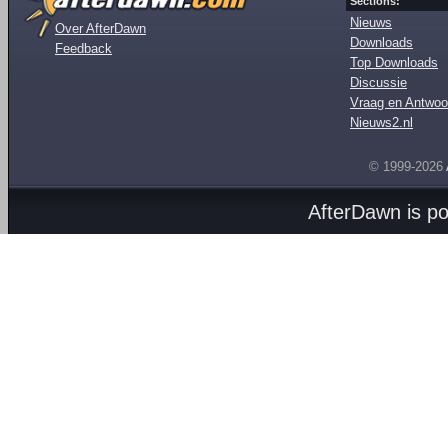
Sections:
Nieuws
Over AfterDawn
Downloads
Feedback
Top Downloads
Discussie
Vraag en Antwoo
Nieuws2.nl
© 1999-2026
AfterDawn is p