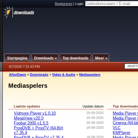
Registreren
|
Login:
Startpagina
Downloads
Top downloads
Meer
8/7/2026 7:31:43 PM
AfterDawn
>
Downloads
>
Video & Audio
>
Mediaspelers
Mediaspelers
Laatste updates
Update datum
Top download
Vidmore Player v1.0.10
16-09-2020
Media Player 
MegaView v20.0
16-09-2020
Media Player
Cinema (64-bi
Foobar 2000 v1.5.5
25-08-2020
VLC
ProgDVB + ProgTV (64-Bit)
18-08-2020
v7.35.4
KMPlayer
ProgDVB + ProgTV v7.35.4
18-08-2020
Media Player