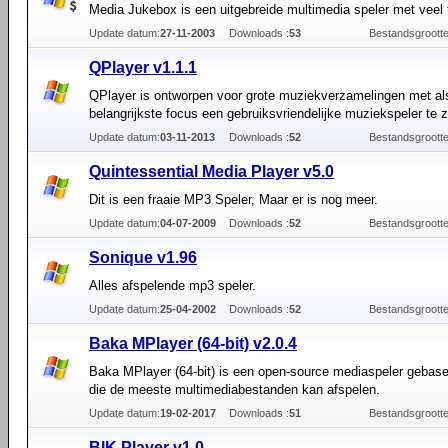
Media Jukebox is een uitgebreide multimedia speler met veel 
Update datum:
27-11-2003
Downloads :
53
Bestandsgrootte
QPlayer v1.1.1
QPlayer is ontworpen voor grote muziekverzamelingen met al
belangrijkste focus een gebruiksvriendelijke muziekspeler te zi
Update datum:
03-11-2013
Downloads :
52
Bestandsgrootte
Quintessential Media Player v5.0
Dit is een fraaie MP3 Speler, Maar er is nog meer.
Update datum:
04-07-2009
Downloads :
52
Bestandsgrootte
Sonique v1.96
Alles afspelende mp3 speler.
Update datum:
25-04-2002
Downloads :
52
Bestandsgrootte
Baka MPlayer (64-bit) v2.0.4
Baka MPlayer (64-bit) is een open-source mediaspeler gebas
die de meeste multimediabestanden kan afspelen.
Update datum:
19-02-2017
Downloads :
51
Bestandsgrootte
BIK Player v1.0