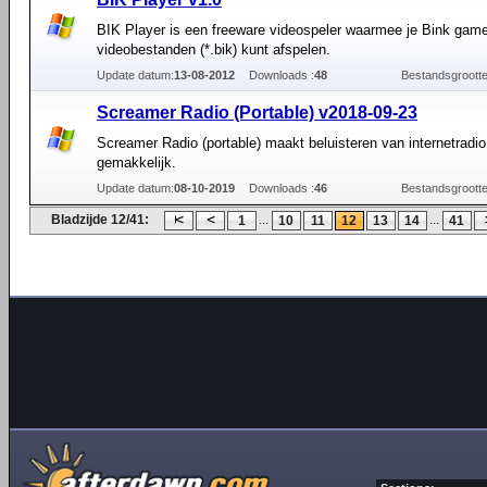
BIK Player is een freeware videospeler waarmee je Bink gam
videobestanden (*.bik) kunt afspelen.
Update datum:
13-08-2012
Downloads :
48
Bestandsgrootte
Screamer Radio (Portable) v2018-09-23
Screamer Radio (portable) maakt beluisteren van internetradio
gemakkelijk.
Update datum:
08-10-2019
Downloads :
46
Bestandsgrootte
Bladzijde 12/41:
...
...
1
10
11
12
13
14
41