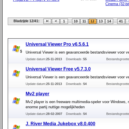
Cinema (32-bi
Bladzijde 12/41:
...
...
1
10
11
12
13
14
41
Universal Viewer Pro v6.5.6.1
Universal Viewer is een geavanceerde bestandsviewer voor ve
Update datum:
25-11-2013
Downloads :
55
Bestandsgrootte
Universal Viewer Free v5.7.3.0
Universal Viewer is een geavanceerde bestandsviewer voor ve
Update datum:
25-11-2013
Downloads :
54
Bestandsgrootte
Mv2 player
Mv2 player is een freeware multimedia-speler voor Windows, 
enorme partij nuttige mogelijkheden
Update datum:
28-02-2007
Downloads :
54
Bestandsgrootte
J. River Media Jukebox v8.0.400