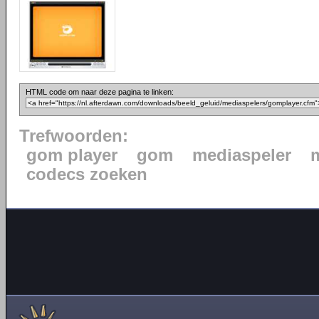
HTML code om naar deze pagina te linken:
Trefwoorden:
gom player
gom
mediaspeler
codecs zoeken