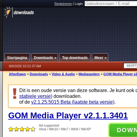
Registreren
|
Login:
Startpagina
Downloads
Top downloads
Meer
8/6/2026 10:21:37 AM
AfterDawn
>
Downloads
>
Video & Audio
>
Mediaspelers
>
GOM Media Player v2
Dit is een oude versie van deze software. Je kunt ook
stabiele versie)
downloaden.
of de
v2.1.25.5015 Beta (laatste beta versie)
.
GOM Media Player v2.1.1.3401
Ad-supported
DOW
Vista / Win10 / Win7 / Win8 / WinXP